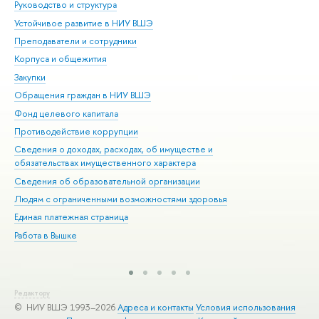
Руководство и структура
Дов
Устойчивое развитие в НИУ ВШЭ
Ол
Преподаватели и сотрудники
При
Корпуса и общежития
Вы
Закупки
При
Обращения граждан в НИУ ВШЭ
Ас
Фонд целевого капитала
До
Противодействие коррупции
Цен
Сведения о доходах, расходах, об имуществе и
Би
обязательствах имущественного характера
Об
Сведения об образовательной организации
Обр
Людям с ограниченными возможностями здоровья
Единая платежная страница
Работа в Вышке
Редактору
© НИУ ВШЭ 1993–2026
Адреса и контакты
Условия использования