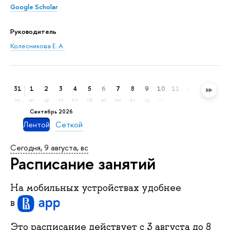
Google Scholar
Руководитель
Колесникова Е. А.
31
1
2
3
4
5
6
7
8
9
10
11
12
13
14
пн
вт
ср
чт
пт
сб
вс
пн
вт
ср
чт
пт
сб
вс
пн
сентябрь 2026
Лентой
Сеткой
Сегодня, 9 августа, вс
Расписание занятий
На мобильных устройствах удобнее
в
Это расписание действует c
3 августа
до
8