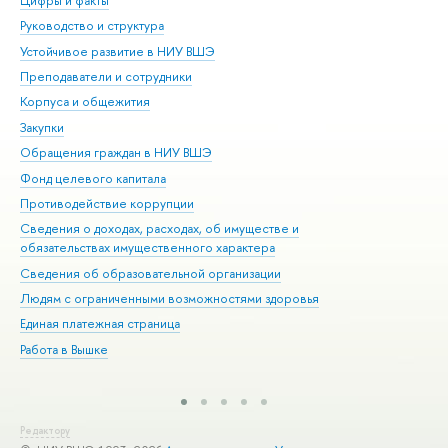
Цифры и факты
Ли
Руководство и структура
Дов
Устойчивое развитие в НИУ ВШЭ
Ол
Преподаватели и сотрудники
При
Корпуса и общежития
Вы
Закупки
При
Обращения граждан в НИУ ВШЭ
Ас
Фонд целевого капитала
До
Противодействие коррупции
Цен
Сведения о доходах, расходах, об имуществе и
Би
обязательствах имущественного характера
Об
Сведения об образовательной организации
Обр
Людям с ограниченными возможностями здоровья
Единая платежная страница
Работа в Вышке
Редактору