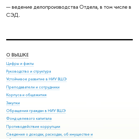
ведение делопроизводства Отдела, в том числе в
СЭД.
О ВЫШКЕ
ОБ
Цифры и факты
Ли
Руководство и структура
Дов
Устойчивое развитие в НИУ ВШЭ
Ол
Преподаватели и сотрудники
При
Корпуса и общежития
Вы
Закупки
При
Обращения граждан в НИУ ВШЭ
Ас
Фонд целевого капитала
До
Противодействие коррупции
Цен
Сведения о доходах, расходах, об имуществе и
Би