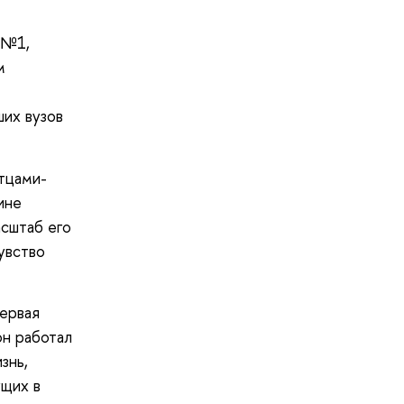
 №1,
м
ших вузов
тцами-
ине
сштаб его
увство
первая
он работал
знь,
ущих в