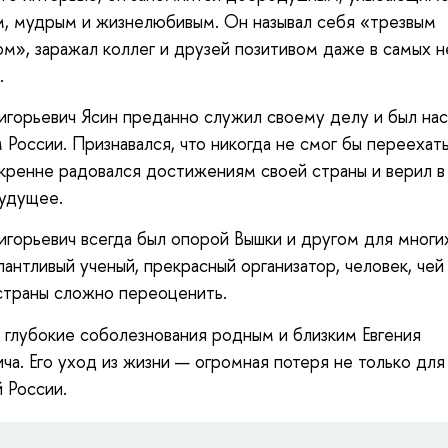
, мудрым и жизнелюбивым. Он называл себя «трезвым
м», заражал коллег и друзей позитивом даже в самых 
.
ригорьевич Ясин преданно служил своему делу и был н
 России. Признавался, что никогда не смог бы переехать
кренне радовался достижениям своей страны и верил в
удущее.
ригорьевич всегда был опорой Вышки и другом для многи
алантливый ученый, прекрасный организатор, человек, чей
страны сложно переоценить.
глубокие соболезнования родным и близким Евгения
ича. Его уход из жизни — огромная потеря не только для
й России.