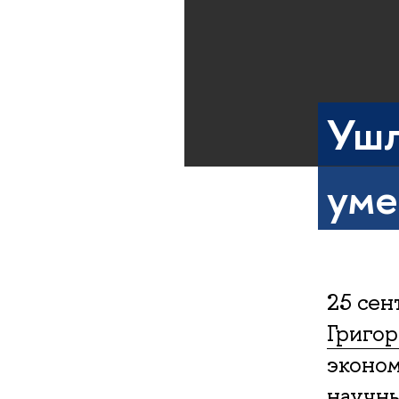
Ушл
уме
25 сен
Григор
эконом
научн