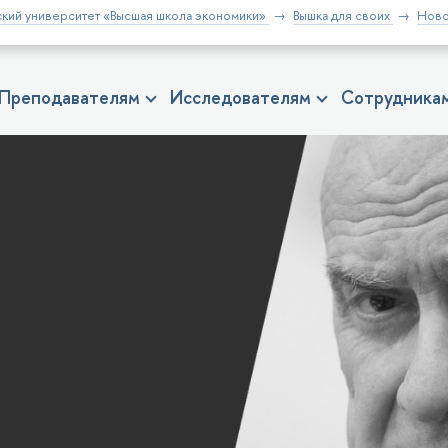
кий университет «Высшая школа экономики»
Вышка для своих
Ново
н
Преподавателям
Исследователям
Сотрудника