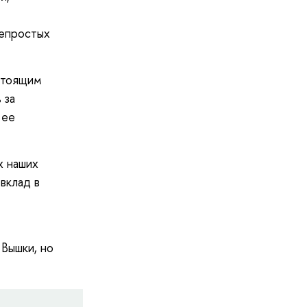
непростых
астоящим
 за
 ее
х наших
 вклад в
 Вышки, но