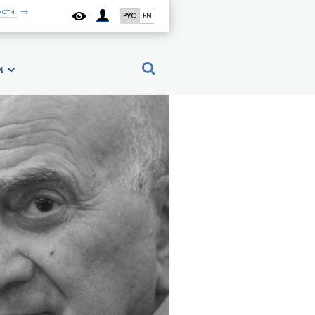
сти
РУС
EN
м