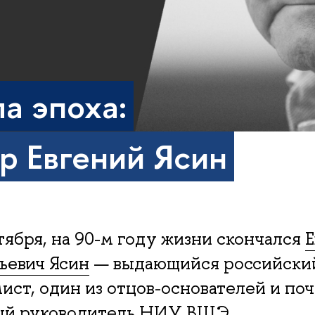
а эпоха:
р Евгений Ясин
тября, на 90-м году жизни скончался
Е
ьевич Ясин
— выдающийся российски
ист, один из отцов-основателей и по
ый руководитель НИУ ВШЭ.