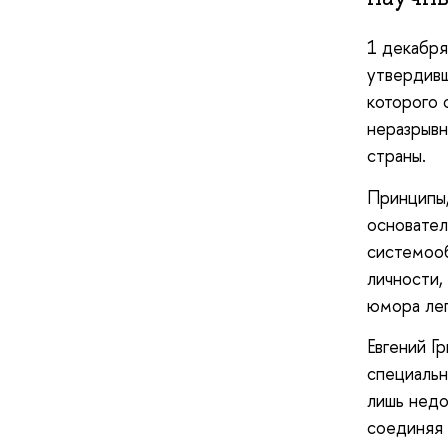
1 декабря
утвердивш
которого 
неразрывн
страны.
Принципы,
основател
системооб
личности,
юмора лег
Евгений Г
специальн
лишь недо
соединяя 