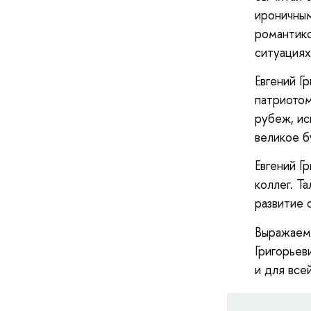
ироничным
романтико
ситуациях
Евгений Г
патриотом
рубеж, ис
великое б
Евгений Г
коллег. Т
развитие 
Выражаем 
Григорьев
и для все