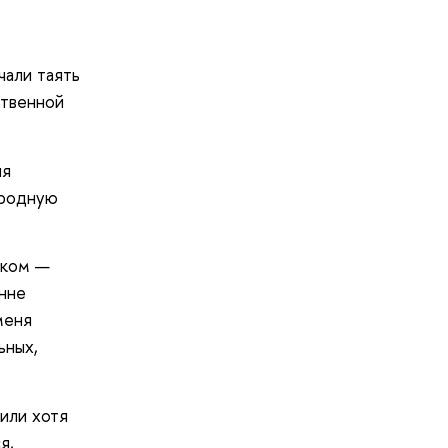
чали таять
ственной
ия
ародную
иком —
нне
меня
ьных,
 или хотя
я,