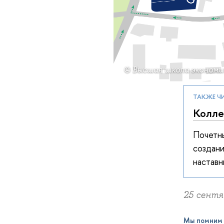
© Высшая школа экономи
ТАКЖЕ Ч
Колле
Почетны
создани
наставн
25 сентяб
Мы помним