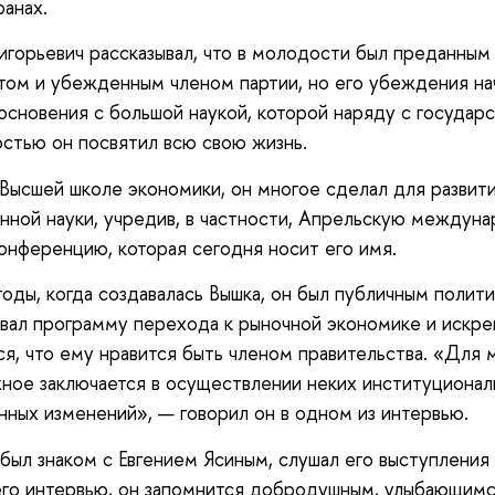
ранах.
ригорьевич рассказывал, что в молодости был преданным
ом и убежденным членом партии, но его убеждения на
основения с большой наукой, которой наряду с государ
стью он посвятил всю свою жизнь.
 Высшей школе экономики, он многое сделал для развит
нной науки, учредив, в частности, Апрельскую междун
онференцию, которая сегодня носит его имя.
годы, когда создавалась Вышка, он был публичным полит
вал программу перехода к рыночной экономике и искре
ся, что ему нравится быть членом правительства. «Для 
ное заключается в осуществлении неких институционал
ных изменений», — говорил он в одном из интервью.
 был знаком с Евгением Ясиным, слушал его выступления
его интервью, он запомнится добродушным, улыбающимс