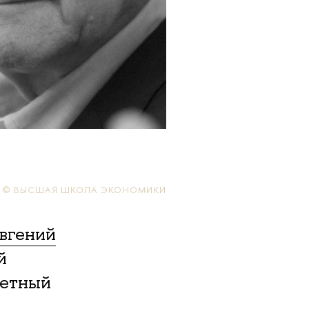
© ВЫСШАЯ ШКОЛА ЭКОНОМИКИ
вгений
й
четный