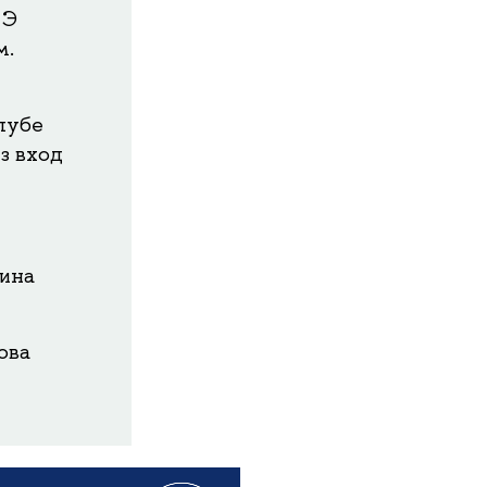
ШЭ
м.
лубе
ез вход
гина
ова