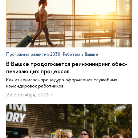
Программа развития 2030
Работаю в Вышке
В Вышке про­дол­жа­ет­ся ре­ин­жи­ни­ринг обес­
пе­чи­ва­ю­щих процессов
Как изменилась процедура оформления служебных
командировок работников
22 сентября, 2025 г.