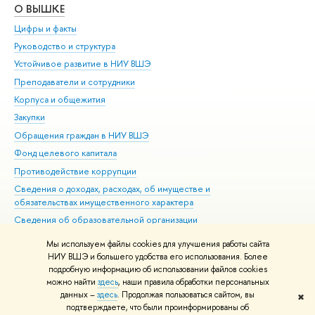
О ВЫШКЕ
ОБ
Цифры и факты
Ли
Руководство и структура
Дов
Устойчивое развитие в НИУ ВШЭ
Ол
Преподаватели и сотрудники
При
Корпуса и общежития
ыш
Закупки
При
Обращения граждан в НИУ ВШЭ
Ас
Фонд целевого капитала
До
Противодействие коррупции
Цен
Сведения о доходах, расходах, об имуществе и
Би
обязательствах имущественного характера
Об
Сведения об образовательной организации
Обр
Людям с ограниченными возможностями здоровья
Мы используем файлы cookies для улучшения работы сайта
Единая платежная страница
НИУ ВШЭ и большего удобства его использования. Более
подробную информацию об использовании файлов cookies
Работа в Вышке
можно найти
здесь
, наши правила обработки персональных
данных –
здесь
. Продолжая пользоваться сайтом, вы
✖
Редактору
подтверждаете, что были проинформированы о