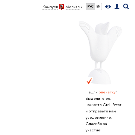
Кампус
Москве
РУС
EN
Нашли
опечатку
?
ыделите её,
нажмите Ctrl+Enter
и отправьте нам
уведомление.
Спасибо за
участие!