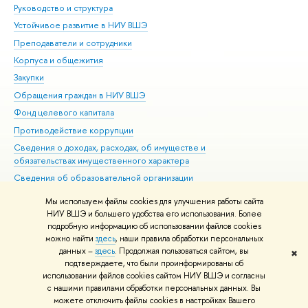
Руководство и структура
Дов
Устойчивое развитие в НИУ ВШЭ
Ол
Преподаватели и сотрудники
При
Корпуса и общежития
ыш
Закупки
При
Обращения граждан в НИУ ВШЭ
Ас
Фонд целевого капитала
До
Противодействие коррупции
Цен
Сведения о доходах, расходах, об имуществе и
Би
обязательствах имущественного характера
Об
Сведения об образовательной организации
Обр
Людям с ограниченными возможностями здоровья
Мы используем файлы cookies для улучшения работы сайта
Единая платежная страница
НИУ ВШЭ и большего удобства его использования. Более
подробную информацию об использовании файлов cookies
Работа в Вышке
можно найти
здесь
, наши правила обработки персональных
данных –
здесь
. Продолжая пользоваться сайтом, вы
✖
Редактору
подтверждаете, что были проинформированы о
© НИУ ВШЭ 1993–2026
Адреса и контакты
Условия использования
использовании файлов cookies сайтом НИУ ВШЭ и согласны
с нашими правилами обработки персональных данных. Вы
материало
Политика конфиденциальности
Карта сайта
можете отключить файлы cookies в настройках Вашего
Шрифты HSE Sans и HSE Slab разработаны
Школе дизайна НИУ ВШЭ