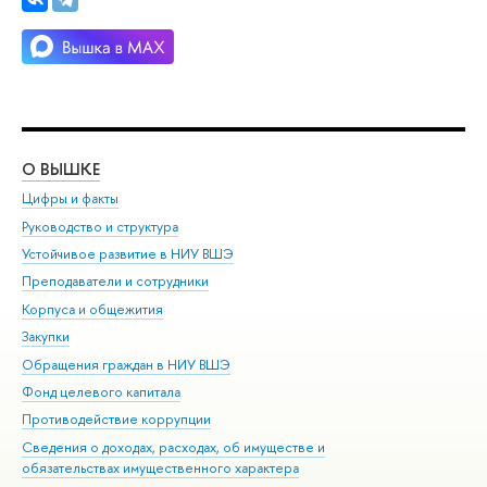
О ВЫШКЕ
ОБ
Цифры и факты
Ли
Руководство и структура
Дов
Устойчивое развитие в НИУ ВШЭ
Ол
Преподаватели и сотрудники
При
Корпуса и общежития
ыш
Закупки
При
Обращения граждан в НИУ ВШЭ
Ас
Фонд целевого капитала
До
Противодействие коррупции
Цен
Сведения о доходах, расходах, об имуществе и
Би
обязательствах имущественного характера
Об