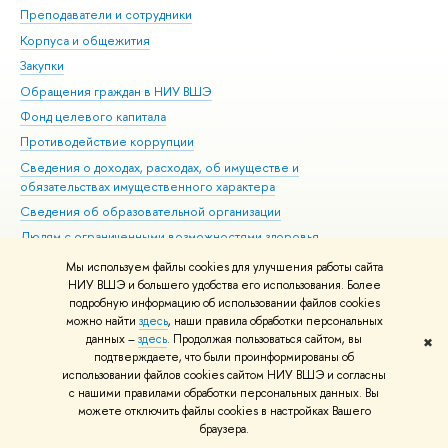
Преподаватели и сотрудники
При
Корпуса и общежития
ыш
Закупки
При
Обращения граждан в НИУ ВШЭ
Ас
Фонд целевого капитала
До
Противодействие коррупции
Цен
Сведения о доходах, расходах, об имуществе и
Би
обязательствах имущественного характера
Об
Сведения об образовательной организации
Обр
Людям с ограниченными возможностями здоровья
Единая платежная страница
Мы используем файлы cookies для улучшения работы сайта
НИУ ВШЭ и большего удобства его использования. Более
Работа в Вышке
подробную информацию об использовании файлов cookies
можно найти
здесь
, наши правила обработки персональных
Редактору
данных –
здесь
. Продолжая пользоваться сайтом, вы
✖
© НИУ ВШЭ 1993–2026
Адреса и контакты
Условия использования
подтверждаете, что были проинформированы о
материало
Политика конфиденциальности
Карта сайта
использовании файлов cookies сайтом НИУ ВШЭ и согласны
Шрифты HSE Sans и HSE Slab разработаны
Школе дизайна НИУ ВШЭ
с нашими правилами обработки персональных данных. Вы
можете отключить файлы cookies в настройках Вашего
раузера.