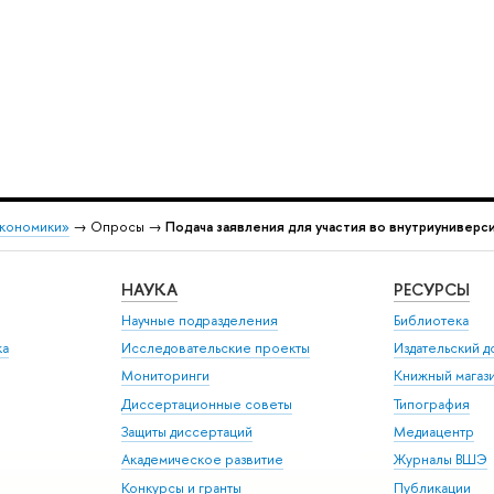
экономики»
→ Опросы →
Подача заявления для участия во внутриунивер
НАУКА
РЕСУРСЫ
Научные подразделения
Библиотека
ка
Исследовательские проекты
Издательский 
Мониторинги
Книжный магаз
Диссертационные советы
Типография
Защиты диссертаций
Медиацентр
Академическое развитие
Журналы ВШЭ
Конкурсы и гранты
Публикации