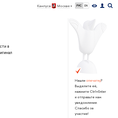
Кампус
Москве
РУС
EN
ности
игинал
Нашли
опечатку
?
ыделите её,
нажмите Ctrl+Enter
и отправьте нам
уведомление.
Спасибо за
участие!