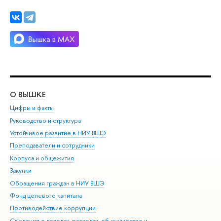
О ВЫШКЕ
ОБ
Цифры и факты
Ли
Руководство и структура
Дов
Устойчивое развитие в НИУ ВШЭ
Ол
Преподаватели и сотрудники
При
Корпуса и общежития
ыш
Закупки
При
Обращения граждан в НИУ ВШЭ
Ас
Фонд целевого капитала
До
Противодействие коррупции
Цен
Сведения о доходах, расходах, об имуществе и
Би