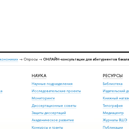
экономики»
→ Опросы →
ОНЛАЙН-консультации для абитуриентов бака
НАУКА
РЕСУРСЫ
Научные подразделения
Библиотека
ка
Исследовательские проекты
Издательский 
Мониторинги
Книжный магаз
Диссертационные советы
Типография
Защиты диссертаций
Медиацентр
Академическое развитие
Журналы ВШЭ
Конкурсы и гранты
Публикации