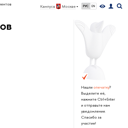
риенто
Кампус
Москве
РУС
EN
то
Нашли
опечатку
?
ыделите её,
нажмите Ctrl+Enter
и отправьте нам
уведомление.
Спасибо за
участие!