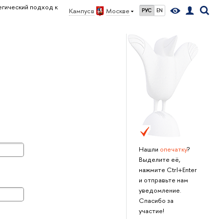
егический подход к
Кампус
Москве
РУС
EN
Нашли
опечатку
?
ыделите её,
нажмите Ctrl+Enter
и отправьте нам
уведомление.
Спасибо за
участие!