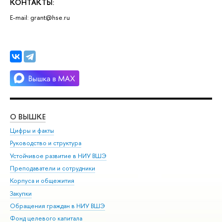
КОНТАКТЫ:
E-mail: grant@hse.ru
О ВЫШКЕ
ОБ
Цифры и факты
Ли
Руководство и структура
Дов
Устойчивое развитие в НИУ ВШЭ
Ол
Преподаватели и сотрудники
При
Корпуса и общежития
Вы
Закупки
При
Обращения граждан в НИУ ВШЭ
Ас
Фонд целевого капитала
До