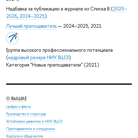
Надбавка за публикацию в журнале из Списка B (
2025–
2026
,
2024–2025
)
Лучший преподаватель
— 2024–2025, 2021
Группа высокого профессионального потенциала
(
кадровый резерв НИУ ВШЭ
)
Категория "Новые преподаватели" (2021)
О ВЫШКЕ
ОБ
Цифры и факты
Ли
Руководство и структура
Дов
Устойчивое развитие в НИУ ВШЭ
Ол
Преподаватели и сотрудники
При
Корпуса и общежития
Вы