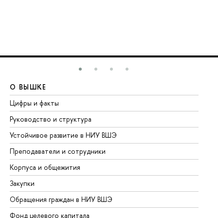
О ВЫШКЕ
О
Цифры и факты
Ли
Руководство и структура
До
Устойчивое развитие в НИУ ВШЭ
Ол
Преподаватели и сотрудники
Пр
Корпуса и общежития
Вы
Закупки
Пр
Обращения граждан в НИУ ВШЭ
Ас
Фонд целевого капитала
До