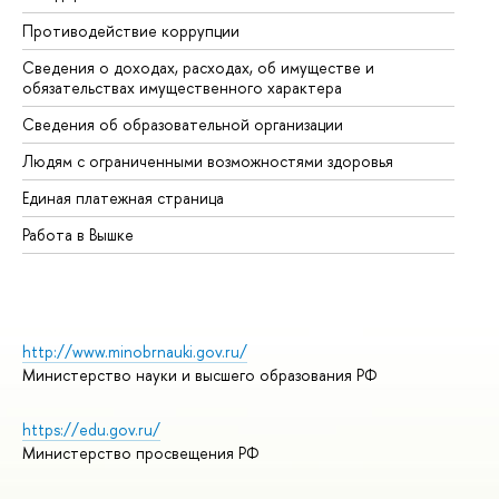
Противодействие коррупции
Це
Сведения о доходах, расходах, об имуществе и
Би
обязательствах имущественного характера
Об
Сведения об образовательной организации
Об
Людям с ограниченными возможностями здоровья
Единая платежная страница
Работа в Вышке
http://www.minobrnauki.gov.ru/
Министерство науки и высшего образования РФ
https://edu.gov.ru/
Министерство просвещения РФ