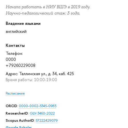
Начала работать в НИУ ВШЭ в 2019 году.
Научно-педагогический стаж: 3 года.
Владение языками
английский
Контакты
Телефон:
0000
+79260229008
Адрес: Таллинская ул., д. 34, каб. 425
Время работы: 10:00-19:00
Расписание
ORCID
:
0000-0002-5345-0983
ResearcherID
:
GLV-3460-2022
Scopus AuthorID
:
57222429079
Google Scholar