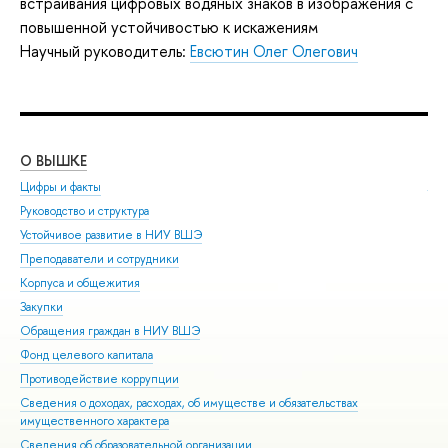
встраивания цифровых водяных знаков в изображения с
повышенной устойчивостью к искажениям
Научный руководитель:
Евсютин Олег Олегович
О ВЫШКЕ
ОБ
Цифры и факты
Ли
Руководство и структура
Дов
Устойчивое развитие в НИУ ВШЭ
Ол
Преподаватели и сотрудники
При
Корпуса и общежития
Вы
Закупки
При
Обращения граждан в НИУ ВШЭ
Асп
Фонд целевого капитала
Доп
Противодействие коррупции
Цен
Сведения о доходах, расходах, об имуществе и обязательствах
Биз
имущественного характера
Обр
Сведения об образовательной организации