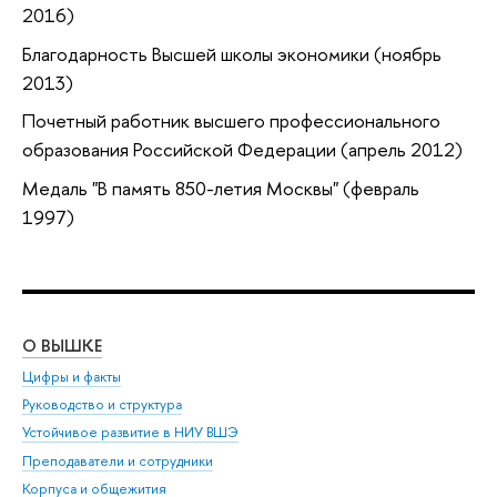
2016)
Благодарность Высшей школы экономики (ноябрь
2013)
Почетный работник высшего профессионального
образования Российской Федерации (апрель 2012)
Медаль "В память 850-летия Москвы" (февраль
1997)
О ВЫШКЕ
ОБ
Цифры и факты
Ли
Руководство и структура
Дов
Устойчивое развитие в НИУ ВШЭ
Ол
Преподаватели и сотрудники
При
Корпуса и общежития
Вы