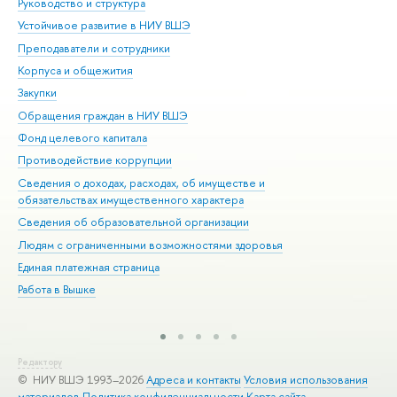
Руководство и структура
Дов
Устойчивое развитие в НИУ ВШЭ
Ол
Преподаватели и сотрудники
При
Корпуса и общежития
Вы
Закупки
При
Обращения граждан в НИУ ВШЭ
Ас
Фонд целевого капитала
До
Противодействие коррупции
Цен
Сведения о доходах, расходах, об имуществе и
Би
обязательствах имущественного характера
Об
Сведения об образовательной организации
Обр
Людям с ограниченными возможностями здоровья
Единая платежная страница
Работа в Вышке
Редактору
© НИУ ВШЭ 1993–2026
Адреса и контакты
Условия использования
материалов
Политика конфиденциальности
Карта сайта