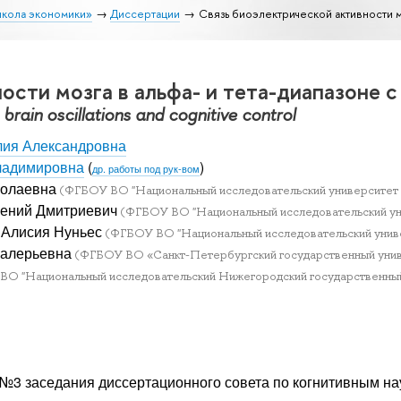
школа экономики»
Диссертации
Связь биоэлектрической активности мо
ости мозга в альфа- и тета-диапазоне 
rain oscillations and cognitive control
ия Александровна
ладимировна
(
)
др. работы под рук-вом
колаевна
(ФГБОУ ВО "Национальный исследовательский университет "
гений Дмитриевич
(ФГБОУ ВО "Национальный исследовательский унив
 Алисия Нуньес
(ФГБОУ ВО "Национальный исследовательский универс
Валерьевна
(ФГБОУ ВО «Санкт-Петербургский государственный универс
О "Национальный исследовательский Нижегородский государственный унив
 №3 заседания диссертационного совета по когнитивным на