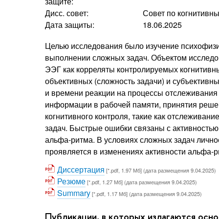
защите:
Дисс. совет:
Совет по когнитивн
Дата защиты:
18.06.2025
Целью исследования было изучение психофизи
выполнении сложных задач. Объектом исследов
ЭЭГ как корреляты контролируемых когнитивн
объективных (сложность задачи) и субъективн
и времени реакции на процессы отслеживания
информации в рабочей памяти, принятия реше
когнитивного контроля, такие как отслеживан
задач. Быстрые ошибки связаны с активностью
альфа-ритма. В условиях сложных задач личнос
проявляется в изменениях активности альфа-ри
Диссертация
[*.pdf, 1.97 Мб] (дата размещения 9.04.2025)
Резюме
[*.pdf, 1.27 Мб] (дата размещения 9.04.2025)
Summary
[*.pdf, 1.17 Мб] (дата размещения 9.04.2025)
Публикации, в которых излагаются осн