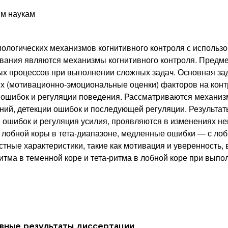
ым наукам
ологических механизмов когнитивного контроля с использ
ания являются механизмы когнитивного контроля. Предмет
ых процессов при выполнении сложных задач. Основная за
ых (мотивационно-эмоциональные оценки) факторов на конт
 ошибок и регуляции поведения. Рассматриваются механиз
ний, детекции ошибок и последующей регуляции. Результа
ие ошибок и регуляция усилия, проявляются в изменениях 
 лобной коры в тета-диапазоне, медленные ошибки — с ло
тные характеристики, такие как мотивация и уверенность, 
тма в теменной коре и тета-ритма в лобной коре при выпо
овные результаты диссертации