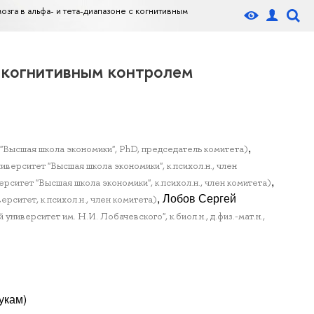
зга в альфа- и тета-диапазоне с когнитивным
с когнитивным контролем
,
Высшая школа экономики", PhD, председатель комитета)
ерситет "Высшая школа экономики", к.психол.н., член
,
итет "Высшая школа экономики", к.психол.н., член комитета)
, Лобов Сергей
итет, к.психол.н., член комитета)
ерситет им. Н.И. Лобачевского", к.биол.н., д.физ.-мат.н.,
укам)