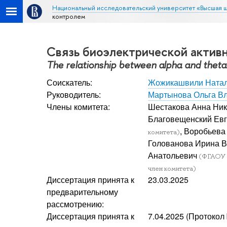
Национальный исследовательский университет «Высшая 
контролем
Связь биоэлектрической активн
The relationship between alpha and theta b
Соискатель:
Жожикашвили Натал
Руководитель:
Мартынова Ольга В
Члены комитета:
Шестакова Анна Ни
Благовещенский Ев
, Воробьева
комитета)
Голованова Ирина 
Анатольевич
(ФГАОУ В
член комитета)
Диссертация принята к
23.03.2025
предварительному
рассмотрению:
Диссертация принята к
7.04.2025 (Протокол