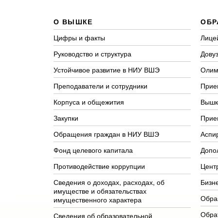
О ВЫШКЕ
ОБР
Цифры и факты
Лице
Руководство и структура
Довуз
Устойчивое развитие в НИУ ВШЭ
Олим
Преподаватели и сотрудники
Прие
Корпуса и общежития
Вышк
Закупки
Прие
Обращения граждан в НИУ ВШЭ
Аспи
Фонд целевого капитала
Допо
Противодействие коррупции
Цент
Сведения о доходах, расходах, об
Бизн
имуществе и обязательствах
Обра
имущественного характера
Обра
Сведения об образовательной