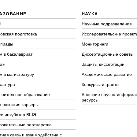
АЗОВАНИЕ
НАУКА
й
Научные подразделения
овская подготовка
Исследовательские проект
пиады
Мониторинги
м в бакалавриат
Диссертационные советы
а+
Защиты диссертаций
м в магистратуру
Академическое развитие
рантура
Конкурсы и гранты
лнительное образование
Внешние научно-информа
ресурсы
р развития карьеры
ес-инкубатор ВШЭ
зовательные партнерства
тная связь и взаимодействие с