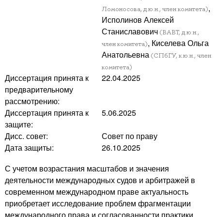
,
Ломоносова, д.ю.н., член комитета)
Исполинов Алексей
Станиславович
(ВАВТ, д.ю.н.,
, Киселева Ольга
член комитета)
Анатольевна
(СПбГУ, к.ю.н., член
комитета)
Диссертация принята к
22.04.2025
предварительному
рассмотрению:
Диссертация принята к
5.06.2025
защите:
Дисс. совет:
Совет по праву
Дата защиты:
26.10.2025
С учетом возрастания масштабов и значения
деятельности международных судов и арбитражей в
современном международном праве актуальность
приобретает исследование проблем фрагментации
международного права и согласованности практики