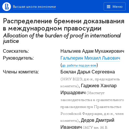
Высшая школа экономики
Меню
Распределение бремени доказывания
в международном правосудии
Allocation of the burden of proof in international
justice
Соискатель:
Нальгиев Адам Мухажирович
Руководитель:
Гальперин Михаил Львович
(
)
др. работы под рук-вом
Члены комитета:
Боклан Дарья Сергеевна
(НИУ ВШЭ, д.ю.н., председатель
, Гаджиев Ханлар
комитета)
Иршадович
(Институт
законодательства и сравнительного
правоведения при Правительстве
Российской Федерации, д.ю.н., член
, Дедов Дмитрий
комитета)
Иванович
(МГУ им. М.В.