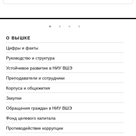
О ВЫШКЕ
О
Цифры и факты
Ли
Руководство и структура
До
Устойчивое развитие в НИУ ВШЭ
Ол
Преподаватели и сотрудники
Пр
Корпуса и общежития
Вы
Закупки
Пр
Обращения граждан в НИУ ВШЭ
Ас
Фонд целевого капитала
До
Противодействие коррупции
Це