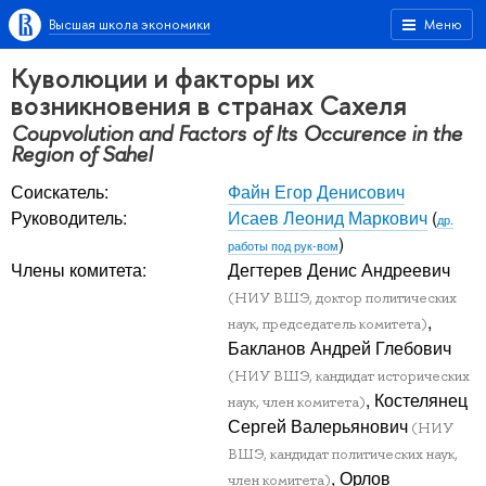
Высшая школа экономики
Меню
Куволюции и факторы их
возникновения в странах Сахеля
Coupvolution and Factors of Its Occurence in the
Region of Sahel
Соискатель:
Файн Егор Денисович
Руководитель:
Исаев Леонид Маркович
(
др.
)
работы под рук-вом
Члены комитета:
Дегтерев Денис Андреевич
(НИУ ВШЭ, доктор политических
,
наук, председатель комитета)
Бакланов Андрей Глебович
(НИУ ВШЭ, кандидат исторических
, Костелянец
наук, член комитета)
Сергей Валерьянович
(НИУ
ВШЭ, кандидат политических наук,
, Орлов
член комитета)