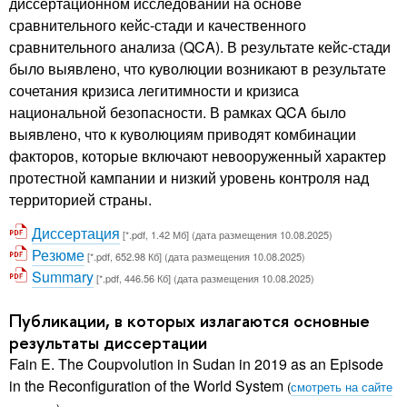
диссертационном исследовании на основе
сравнительного кейс-стади и качественного
сравнительного анализа (QCA). В результате кейс-стади
было выявлено, что куволюции возникают в результате
сочетания кризиса легитимности и кризиса
национальной безопасности. В рамках QCA было
выявлено, что к куволюциям приводят комбинации
факторов, которые включают невооруженный характер
протестной кампании и низкий уровень контроля над
территорией страны.
Диссертация
[*.pdf, 1.42 Мб] (дата размещения 10.08.2025)
Резюме
[*.pdf, 652.98 Кб] (дата размещения 10.08.2025)
Summary
[*.pdf, 446.56 Кб] (дата размещения 10.08.2025)
Публикации, в которых излагаются основные
результаты диссертации
Fain E. The Coupvolution in Sudan in 2019 as an Episode
in the Reconfiguration of the World System
(
смотреть на сайте