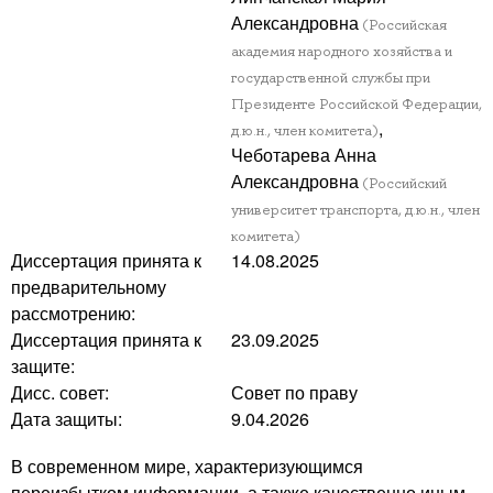
Александровна
(Российская
академия народного хозяйства и
государственной службы при
Президенте Российской Федерации,
,
д.ю.н., член комитета)
Чеботарева Анна
Александровна
(Российский
университет транспорта, д.ю.н., член
комитета)
Диссертация принята к
14.08.2025
предварительному
рассмотрению:
Диссертация принята к
23.09.2025
защите:
Дисс. совет:
Совет по праву
Дата защиты:
9.04.2026
В современном мире, характеризующимся
переизбытком информации, а также качественно иным