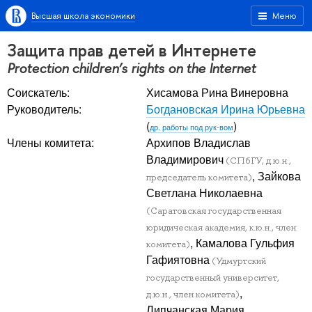
Высшая школа экономики
Меню
Защита прав детей в Интернете
Protection children’s rights on the Internet
Соискатель:
Хисамова Рина Винеровна
Руководитель:
Богдановская Ирина Юрьевна
(
)
др. работы под рук-вом
Члены комитета:
Архипов Владислав
Владимирович
(СПбГУ, д.ю.н.,
, Зайкова
председатель комитета)
Светлана Николаевна
(Саратовская государственная
юридическая академия, к.ю.н., член
, Камалова Гульфия
комитета)
Гафиятовна
(Удмуртский
государственный университет,
,
д.ю.н., член комитета)
Липчанская Мария