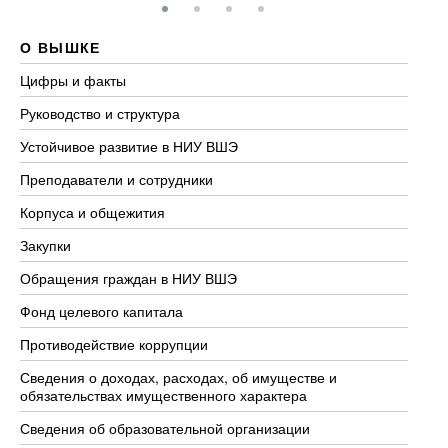
О ВЫШКЕ
О
Цифры и факты
Ли
Руководство и структура
До
Устойчивое развитие в НИУ ВШЭ
Ол
Преподаватели и сотрудники
Пр
Корпуса и общежития
Вы
Закупки
Пр
Обращения граждан в НИУ ВШЭ
Ас
Фонд целевого капитала
До
Противодействие коррупции
Це
Сведения о доходах, расходах, об имуществе и
Би
обязательствах имущественного характера
Об
Сведения об образовательной организации
Об