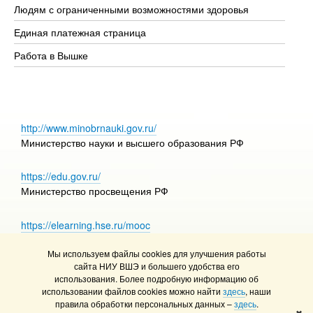
Людям с ограниченными возможностями здоровья
Единая платежная страница
Работа в Вышке
http://www.minobrnauki.gov.ru/
Министерство науки и высшего образования РФ
https://edu.gov.ru/
Министерство просвещения РФ
https://elearning.hse.ru/mooc
Массовые открытые онлайн-курсы
Мы используем файлы cookies для улучшения работы
сайта НИУ ВШЭ и большего удобства его
использования. Более подробную информацию об
использовании файлов cookies можно найти
здесь
, наши
© НИУ ВШЭ 1993–2026
Адреса и контакты
правила обработки персональных данных –
здесь
.
Условия использования материалов
✖