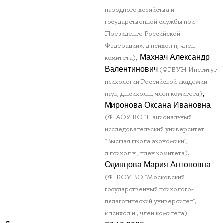
народного хозяйства и
государственной службы при
Президенте Российской
Федерации», д.психол.н, член
, Махнач Александр
комитета)
Валентинович
(ФГБУН Институт
психологии Российской академии
,
наук, д.психол.н, член комитета)
Миронова Оксана Ивановна
(ФГАОУ ВО "Национальный
исследовательский университет
"Высшая школа экономики",
,
д.психол.н., член комитета)
Одинцова Мария Антоновна
(ФГБОУ ВО "Московский
государственный психолого-
педагогический университет",
к.психол.н., член комитета)