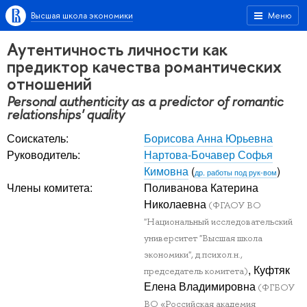
Высшая школа экономики
Меню
Аутентичность личности как
предиктор качества романтических
отношений
Personal authenticity as a predictor of romantic
relationships' quality
Соискатель:
Борисова Анна Юрьевна
Руководитель:
Нартова-Бочавер Софья
Кимовна
(
)
др. работы под рук-вом
Члены комитета:
Поливанова Катерина
Николаевна
(ФГАОУ ВО
"Национальный исследовательский
университет "Высшая школа
экономики", д.психол.н.,
, Куфтяк
председатель комитета)
Елена Владимировна
(ФГБОУ
ВО «Российская академия