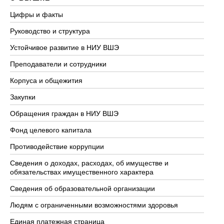
Цифры и факты
Ли
Руководство и структура
До
Устойчивое развитие в НИУ ВШЭ
Ол
Преподаватели и сотрудники
Пр
Корпуса и общежития
Вы
Закупки
Пр
Обращения граждан в НИУ ВШЭ
Ас
Фонд целевого капитала
До
Противодействие коррупции
Це
Сведения о доходах, расходах, об имуществе и
Би
обязательствах имущественного характера
Об
Сведения об образовательной организации
Об
Людям с ограниченными возможностями здоровья
Единая платежная страница