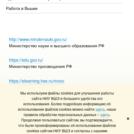
Работа в Вышке
http://www.minobrnauki.gov.ru/
Министерство науки и высшего образования РФ
https://edu.gov.ru/
Министерство просвещения РФ
https://elearning.hse.ru/mooc
Массовые открытые онлайн-курсы
Мы используем файлы cookies для улучшения работы
сайта НИУ ВШЭ и большего удобства его
использования. Более подробную информацию об
использовании файлов cookies можно найти
здесь
, наши
© НИУ ВШЭ 1993–2026
Адреса и контакты
правила обработки персональных данных –
здесь
.
Условия использования материалов
✖
Продолжая пользоваться сайтом, вы подтверждаете,
что были проинформированы об использовании файлов
Политика конфиденциальности
cookies сайтом НИУ ВШЭ и согласны с нашими
Правила применения рекомендательных технологий в НИУ ВШЭ