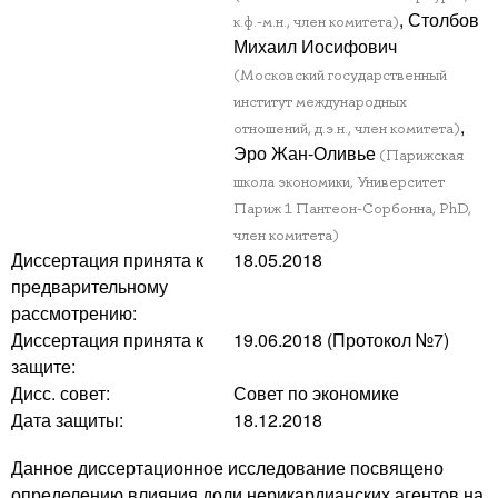
, Столбов
к.ф.-м.н., член комитета)
Михаил Иосифович
(Московский государственный
институт международных
,
отношений, д.э.н., член комитета)
Эро Жан-Оливье
(Парижская
школа экономики, Университет
Париж 1 Пантеон-Сорбонна, PhD,
член комитета)
Диссертация принята к
18.05.2018
предварительному
рассмотрению:
Диссертация принята к
19.06.2018 (Протокол №7)
защите:
Дисс. совет:
Совет по экономике
Дата защиты:
18.12.2018
Данное диссертационное исследование посвящено
определению влияния доли нерикардианских агентов на