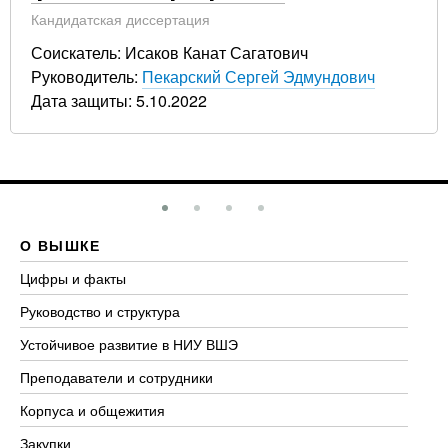
Кандидатская диссертация
Соискатель: Исаков Канат Сагатович
Руководитель:
Пекарский Сергей Эдмундович
Дата защиты: 5.10.2022
О ВЫШКЕ
О
Цифры и факты
Ли
Руководство и структура
До
Устойчивое развитие в НИУ ВШЭ
Ол
Преподаватели и сотрудники
Пр
Корпуса и общежития
Вы
Закупки
Пр