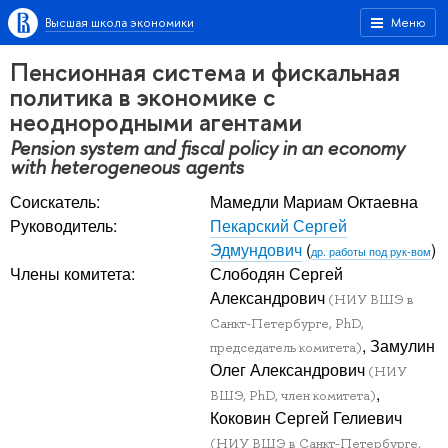
Высшая школа экономики
Меню
Пенсионная система и фискальная
политика в экономике с
неоднородными агентами
Pension system and fiscal policy in an economy
with heterogeneous agents
Соискатель:
Мамедли Мариам Октаевна
Руководитель:
Пекарский Сергей
Эдмундович
(
)
др. работы под рук-вом
Члены комитета:
Слободян Сергей
Александрович
(НИУ ВШЭ в
Санкт-Петербурге, PhD,
, Замулин
председатель комитета)
Олег Александрович
(НИУ
,
ВШЭ, PhD, член комитета)
Коковин Сергей Гелиевич
(НИУ ВШЭ в Санкт-Петербурге,