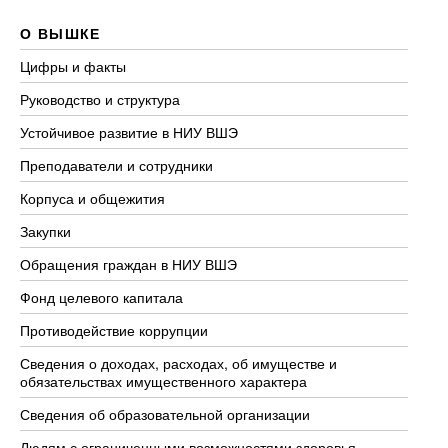
О ВЫШКЕ
О
Цифры и факты
Ли
Руководство и структура
До
Устойчивое развитие в НИУ ВШЭ
Ол
Преподаватели и сотрудники
Пр
Корпуса и общежития
Вы
Закупки
Пр
Обращения граждан в НИУ ВШЭ
Ас
Фонд целевого капитала
До
Противодействие коррупции
Це
Сведения о доходах, расходах, об имуществе и
Би
обязательствах имущественного характера
Об
Сведения об образовательной организации
Об
Людям с ограниченными возможностями здоровья