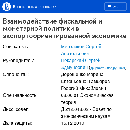
Высшая школа экономики
Меню
Взаимодействие фискальной и
монетарной политики в
экспортоориентированной экономике
Соискатель:
Мерзляков Сергей
Анатольевич
Руководитель:
Пекарский Сергей
Эдмундович
(
)
др. работы под рук-вом
Оппоненты:
Дорошенко Марина
Евгеньевна
;
Гамбаров
Георгий Михайлович
Специальность:
08.00.01 Экономическая
теория
Дисс. совет:
Д 212.048.02 - Совет по
экономическим наукам
Дата защиты:
15.12.2010