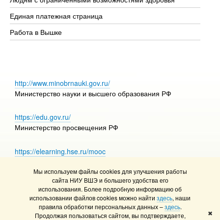
Единая платежная страница
Работа в Вышке
http://www.minobrnauki.gov.ru/
Министерство науки и высшего образования РФ
https://edu.gov.ru/
Министерство просвещения РФ
https://elearning.hse.ru/mooc
Массовые открытые онлайн-курсы
Мы используем файлы cookies для улучшения работы
сайта НИУ ВШЭ и большего удобства его
использования. Более подробную информацию об
использовании файлов cookies можно найти
здесь
, наши
© НИУ ВШЭ 1993–2026
Адреса и контакты
правила обработки персональных данных –
здесь
.
Условия использования материалов
✖
Продолжая пользоваться сайтом, вы подтверждаете,