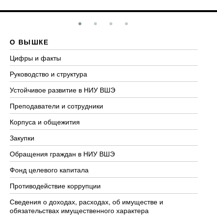
О ВЫШКЕ
О
Цифры и факты
Ли
Руководство и структура
До
Устойчивое развитие в НИУ ВШЭ
Ол
Преподаватели и сотрудники
Пр
Корпуса и общежития
Вы
Закупки
Пр
Обращения граждан в НИУ ВШЭ
Ас
Фонд целевого капитала
До
Противодействие коррупции
Це
Сведения о доходах, расходах, об имуществе и
Би
обязательствах имущественного характера