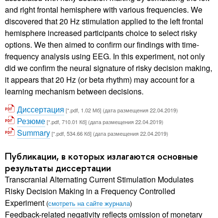
and right frontal hemisphere with various frequencies. We
discovered that 20 Hz stimulation applied to the left frontal
hemisphere increased participants choice to select risky
options. We then aimed to confirm our findings with time-
frequency analysis using EEG. In this experiment, not only
did we confirm the neural signature of risky decision making,
it appears that 20 Hz (or beta rhythm) may account for a
learning mechanism between decisions.
Диссертация
[*.pdf, 1.02 Мб] (дата размещения 22.04.2019)
Резюме
[*.pdf, 710.01 Кб] (дата размещения 22.04.2019)
Summary
[*.pdf, 534.66 Кб] (дата размещения 22.04.2019)
Публикации, в которых излагаются основные
результаты диссертации
Transcranial Alternating Current Stimulation Modulates
Risky Decision Making in a Frequency Controlled
Experiment
(
смотреть на сайте журнала
)
Feedback-related negativity reflects omission of monetary