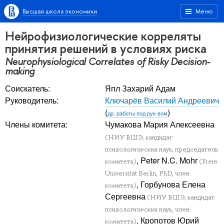
Высшая школа экономики
Меню
Нейрофизиологические корреляты
принятия решений в условиях риска
Neurophysiological Correlates of Risky Decision-
making
Соискатель:
Япл Захарий Адам
Руководитель:
Ключарёв Василий Андреевич
(
)
др. работы под рук-вом
Члены комитета:
Чумакова Мария Алексеевна
(НИУ ВШЭ, кандидат
психологических наук, председатель
, Peter N.C. Mohr
комитета)
(Freie
Universität Berlin, PhD, член
, Горбунова Елена
комитета)
Сергеевна
(НИУ ВШЭ, кандидат
психологических наук, член
, Кропотов Юрий
комитета)