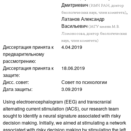
Дмитриевич
(ИМЧ РАН, доктор
,
биологических наук, член комитета)
Латанов Александр
Васильевич
(МГУ имени М.В.
Ломоносова, доктор биологических
наук, член комитета)
Диссертация принята к
4.04.2019
предварительному
рассмотрению:
Диссертация принята к
18.06.2019
защите:
Дисс. совет:
Совет по психологии
Дата защиты:
3.09.2019
Using electroencephalogram (EEG) and transcranial
alternating current stimulation (tACS), our research team
sought to identify a neural signature associated with risky
decision making. Initially, we aimed at stimulating a network
associated with risky decision making by stimulating the left