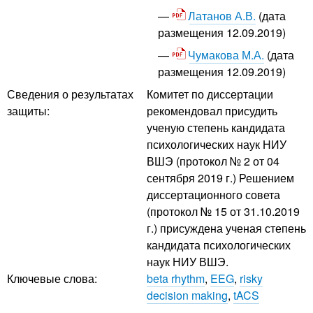
Латанов А.В.
(дата
размещения 12.09.2019)
Чумакова М.А.
(дата
размещения 12.09.2019)
Сведения о результатах
Комитет по диссертации
защиты:
рекомендовал присудить
ученую степень кандидата
психологических наук НИУ
ВШЭ (протокол № 2 от 04
сентября 2019 г.) Решением
диссертационного совета
(протокол № 15 от 31.10.2019
г.) присуждена ученая степень
кандидата психологических
наук НИУ ВШЭ.
Ключевые слова:
beta rhythm
,
EEG
,
risky
decision making
,
tACS