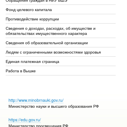
Фонд целевого капитала
До
Противодействие коррупции
Це
Сведения о доходах, расходах, об имуществе и
Би
обязательствах имущественного характера
Об
Сведения об образовательной организации
Об
Людям с ограниченными возможностями здоровья
Единая платежная страница
Работа в Вышке
http://www.minobrnauki.gov.ru/
Министерство науки и высшего образования РФ
https://edu.gov.ru/
Министерство просвещения РФ