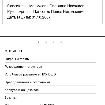
Соискатель: Меркулова Светлана Николаевна
Руководитель: Панченко Павел Николаевич
Дата защиты: 31.10.2007
О ВЫШКЕ
О
Цифры и факты
Ли
Руководство и структура
До
Устойчивое развитие в НИУ ВШЭ
Ол
Преподаватели и сотрудники
Пр
Корпуса и общежития
Вы
Закупки
Пр
Обращения граждан в НИУ ВШЭ
Ас