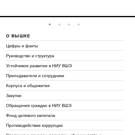
О ВЫШКЕ
О
Цифры и факты
Ли
Руководство и структура
До
Устойчивое развитие в НИУ ВШЭ
Ол
Преподаватели и сотрудники
Пр
Корпуса и общежития
Вы
Закупки
Пр
Обращения граждан в НИУ ВШЭ
Ас
Фонд целевого капитала
До
Противодействие коррупции
Це