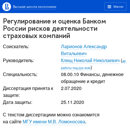
Высшая школа экономики
Меню
Регулирование и оценка Банком
России рисков деятельности
страховых компаний
Соискатель:
Ларионов Александр
Витальевич
Руководитель:
Клищ Николай Николаевич
(
др.
)
работы под рук-вом
Специальность:
08.00.10 Финансы, денежное
обращение и кредит
Диссертация принята к
2.07.2020
защите:
Дата защиты:
25.11.2020
С текстом диссертациии можно ознакомится
на сайте
МГУ имени М.В. Ломоносова
.