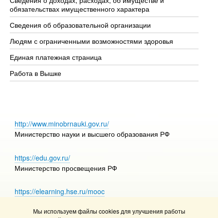
Сведения о доходах, расходах, об имуществе и
Би
обязательствах имущественного характера
Об
Сведения об образовательной организации
Об
Людям с ограниченными возможностями здоровья
Единая платежная страница
Работа в Вышке
http://www.minobrnauki.gov.ru/
Министерство науки и высшего образования РФ
https://edu.gov.ru/
Министерство просвещения РФ
https://elearning.hse.ru/mooc
Массовые открытые онлайн-курсы
Мы используем файлы cookies для улучшения работы