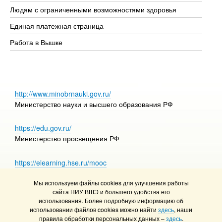
Об
Людям с ограниченными возможностями здоровья
Единая платежная страница
Работа в Вышке
http://www.minobrnauki.gov.ru/
Министерство науки и высшего образования РФ
https://edu.gov.ru/
Министерство просвещения РФ
https://elearning.hse.ru/mooc
Массовые открытые онлайн-курсы
Мы используем файлы cookies для улучшения работы
сайта НИУ ВШЭ и большего удобства его
использования. Более подробную информацию об
использовании файлов cookies можно найти
здесь
, наши
© НИУ ВШЭ 1993–2026
Адреса и контакты
правила обработки персональных данных –
здесь
.