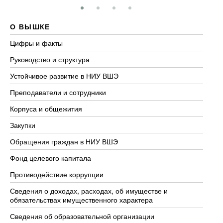
О ВЫШКЕ
О
Цифры и факты
Ли
Руководство и структура
До
Устойчивое развитие в НИУ ВШЭ
Ол
Преподаватели и сотрудники
Пр
Корпуса и общежития
Вы
Закупки
Пр
Обращения граждан в НИУ ВШЭ
Ас
Фонд целевого капитала
До
Противодействие коррупции
Це
Сведения о доходах, расходах, об имуществе и
Би
обязательствах имущественного характера
Об
Сведения об образовательной организации