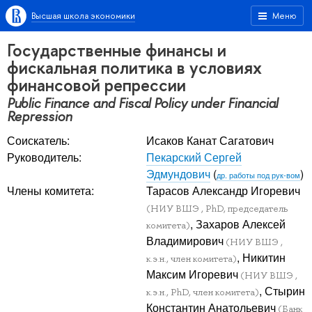
Высшая школа экономики
Меню
Государственные финансы и
фискальная политика в условиях
финансовой репрессии
Public Finance and Fiscal Policy under Financial
Repression
Соискатель:
Исаков Канат Сагатович
Руководитель:
Пекарский Сергей
Эдмундович
(
)
др. работы под рук-вом
Члены комитета:
Тарасов Александр Игоревич
(НИУ ВШЭ , PhD, председатель
, Захаров Алексей
комитета)
Владимирович
(НИУ ВШЭ ,
, Никитин
к.э.н., член комитета)
Максим Игоревич
(НИУ ВШЭ ,
, Стырин
к.э.н., PhD, член комитета)
Константин Анатольевич
(Банк