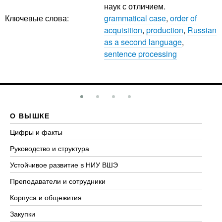
наук с отличием.
Ключевые слова:
grammatical case
,
order of
acquisition
,
production
,
Russian
as a second language
,
sentence processing
О ВЫШКЕ
О
Цифры и факты
Ли
Руководство и структура
До
Устойчивое развитие в НИУ ВШЭ
Ол
Преподаватели и сотрудники
Пр
Корпуса и общежития
Вы
Закупки
Пр