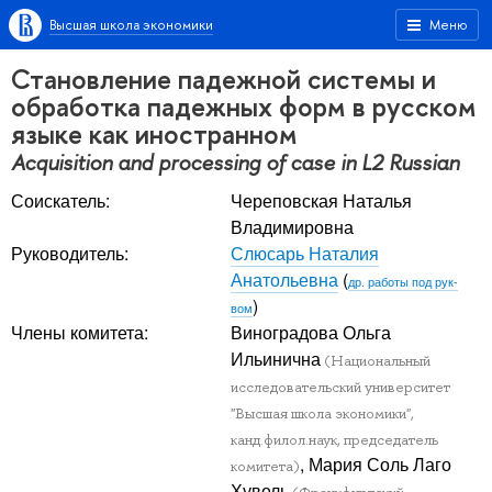
Высшая школа экономики
Меню
Становление падежной системы и
обработка падежных форм в русском
языке как иностранном
Acquisition and processing of case in L2 Russian
Соискатель:
Череповская Наталья
Владимировна
Руководитель:
Слюсарь Наталия
Анатольевна
(
др. работы под рук-
)
вом
Члены комитета:
Виноградова Ольга
Ильинична
(Национальный
исследовательский университет
"Высшая школа экономики",
канд.филол.наук, председатель
, Мария Соль Лаго
комитета)
Хувель