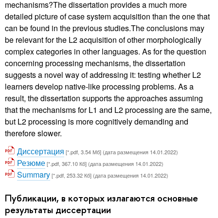
mechanisms?The dissertation provides a much more
detailed picture of case system acquisition than the one that
can be found in the previous studies.The conclusions may
be relevant for the L2 acquisition of other morphologically
complex categories in other languages. As for the question
concerning processing mechanisms, the dissertation
suggests a novel way of addressing it: testing whether L2
learners develop native-like processing problems. As a
result, the dissertation supports the approaches assuming
that the mechanisms for L1 and L2 processing are the same,
but L2 processing is more cognitively demanding and
therefore slower.
Диссертация
[*.pdf, 3.54 Мб] (дата размещения 14.01.2022)
Резюме
[*.pdf, 367.10 Кб] (дата размещения 14.01.2022)
Summary
[*.pdf, 253.32 Кб] (дата размещения 14.01.2022)
Публикации, в которых излагаются основные
результаты диссертации