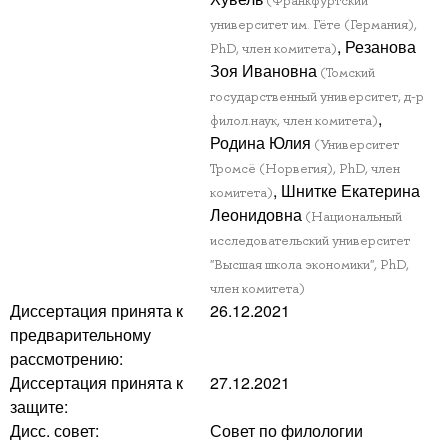
(Франкфуртский
университет им. Гёте (Германия),
, Резанова
PhD, член комитета)
Зоя Ивановна
(Томский
государственный университет, д-р
,
филол.наук, член комитета)
Родина Юлия
(Университет
Тромсё (Норвегия), PhD, член
, Шнитке Екатерина
комитета)
Леонидовна
(Национальный
исследовательский университет
"Высшая школа экономики", PhD,
член комитета)
Диссертация принята к
26.12.2021
предварительному
рассмотрению:
Диссертация принята к
27.12.2021
защите:
Дисс. совет:
Совет по филологии