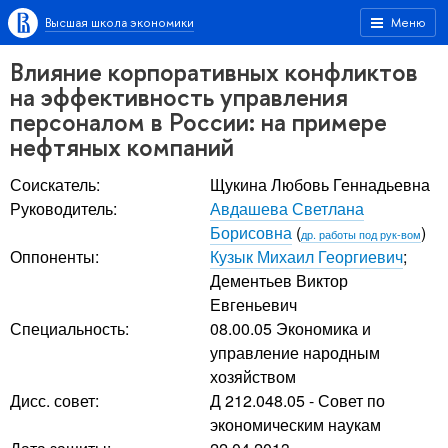
Высшая школа экономики
Меню
Влияние корпоративных конфликтов
на эффективность управления
персоналом в России: на примере
нефтяных компаний
Соискатель:
Щукина Любовь Геннадьевна
Руководитель:
Авдашева Светлана
Борисовна
(
)
др. работы под рук-вом
Оппоненты:
Кузык Михаил Георгиевич
;
Дементьев Виктор
Евгеньевич
Специальность:
08.00.05 Экономика и
управление народным
хозяйством
Дисс. совет:
Д 212.048.05 - Совет по
экономическим наукам