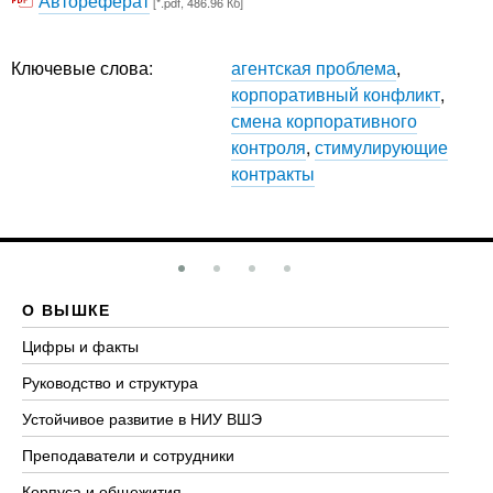
Автореферат
[*.pdf, 486.96 Кб]
Ключевые слова:
агентская проблема
,
корпоративный конфликт
,
смена корпоративного
контроля
,
стимулирующие
контракты
О ВЫШКЕ
О
Цифры и факты
Ли
Руководство и структура
До
Устойчивое развитие в НИУ ВШЭ
Ол
Преподаватели и сотрудники
Пр
Корпуса и общежития
Вы