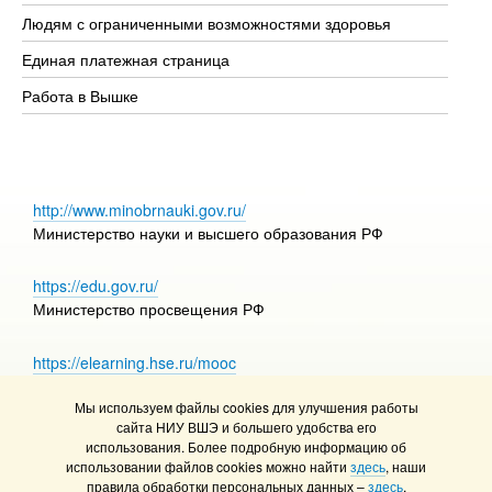
Об
Людям с ограниченными возможностями здоровья
Единая платежная страница
Работа в Вышке
http://www.minobrnauki.gov.ru/
Министерство науки и высшего образования РФ
https://edu.gov.ru/
Министерство просвещения РФ
https://elearning.hse.ru/mooc
Массовые открытые онлайн-курсы
Мы используем файлы cookies для улучшения работы
сайта НИУ ВШЭ и большего удобства его
использования. Более подробную информацию об
использовании файлов cookies можно найти
здесь
, наши
© НИУ ВШЭ 1993–2026
Адреса и контакты
правила обработки персональных данных –
здесь
.