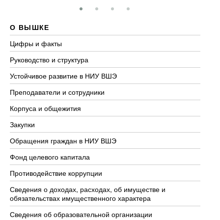
О ВЫШКЕ
О
Цифры и факты
Ли
Руководство и структура
До
Устойчивое развитие в НИУ ВШЭ
Ол
Преподаватели и сотрудники
Пр
Корпуса и общежития
Вы
Закупки
Пр
Обращения граждан в НИУ ВШЭ
Ас
Фонд целевого капитала
До
Противодействие коррупции
Це
Сведения о доходах, расходах, об имуществе и
Би
обязательствах имущественного характера
Об
Сведения об образовательной организации