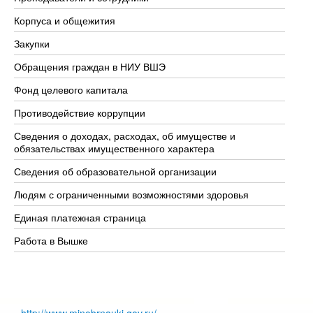
Корпуса и общежития
Вы
Закупки
Пр
Обращения граждан в НИУ ВШЭ
Ас
Фонд целевого капитала
До
Противодействие коррупции
Це
Сведения о доходах, расходах, об имуществе и
Би
обязательствах имущественного характера
Об
Сведения об образовательной организации
Об
Людям с ограниченными возможностями здоровья
Единая платежная страница
Работа в Вышке
http://www.minobrnauki.gov.ru/