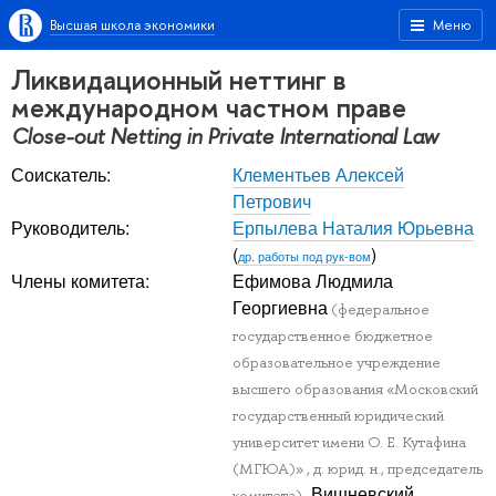
Высшая школа экономики
Меню
Ликвидационный неттинг в
международном частном праве
Close-out Netting in Private International Law
Соискатель:
Клементьев Алексей
Петрович
Руководитель:
Ерпылева Наталия Юрьевна
(
)
др. работы под рук-вом
Члены комитета:
Ефимова Людмила
Георгиевна
(федеральное
государственное бюджетное
образовательное учреждение
высшего образования «Московский
государственный юридический
университет имени О. Е. Кутафина
(МГЮА)» , д. юрид. н., председатель
, Вишневский
комитета)