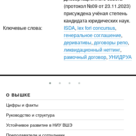
(протокол №09 от 23.11.2023)
присуждена учёная степень
кандидата юридических наук.
Ключевые слова:
ISDA
,
lex fori concursus
,
генеральное соглашение
,
деривативы
,
договоры репо
,
ликвидационный неттинг
,
рамочный договор
,
УНИДРУА
О ВЫШКЕ
О
Цифры и факты
Ли
Руководство и структура
До
Устойчивое развитие в НИУ ВШЭ
Ол
Преподаватели и сотрудники
Пр