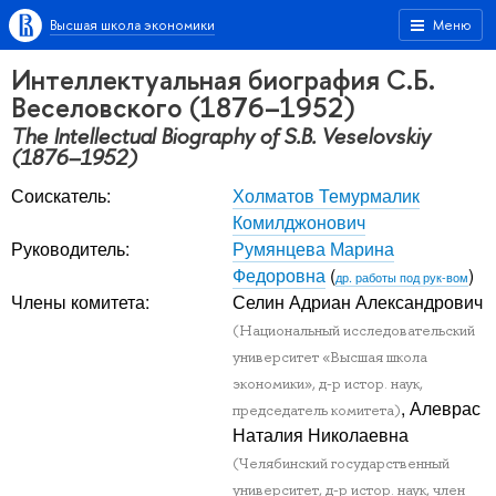
Высшая школа экономики
Меню
Интеллектуальная биография С.Б.
Веселовского (1876–1952)
The Intellectual Biography of S.B. Veselovskiy
(1876–1952)
Соискатель:
Холматов Темурмалик
Комилджонович
Руководитель:
Румянцева Марина
Федоровна
(
)
др. работы под рук-вом
Члены комитета:
Селин Адриан Александрович
(Национальный исследовательский
университет «Высшая школа
экономики», д-р истор. наук,
, Алеврас
председатель комитета)
Наталия Николаевна
(Челябинский государственный
университет, д-р истор. наук, член