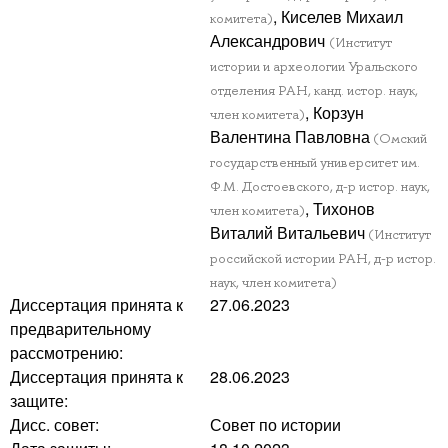
, Киселев Михаил
комитета)
Александрович
(Институт
истории и археологии Уральского
отделения РАН, канд. истор. наук,
, Корзун
член комитета)
Валентина Павловна
(Омский
государственный университет им.
Ф.М. Достоевского, д-р истор. наук,
, Тихонов
член комитета)
Виталий Витальевич
(Институт
российской истории РАН, д-р истор.
наук, член комитета)
Диссертация принята к
27.06.2023
предварительному
рассмотрению:
Диссертация принята к
28.06.2023
защите:
Дисс. совет:
Совет по истории