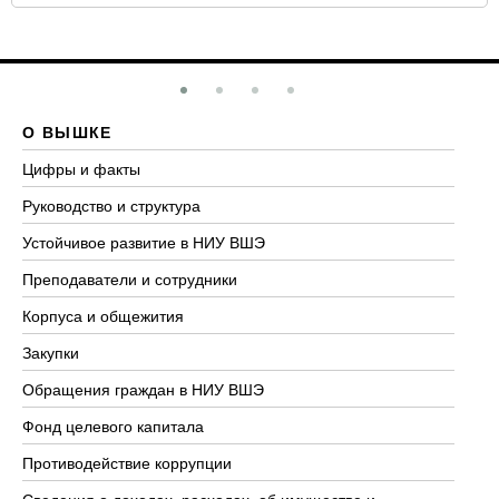
О ВЫШКЕ
О
Цифры и факты
Ли
Руководство и структура
До
Устойчивое развитие в НИУ ВШЭ
Ол
Преподаватели и сотрудники
Пр
Корпуса и общежития
Вы
Закупки
Пр
Обращения граждан в НИУ ВШЭ
Ас
Фонд целевого капитала
До
Противодействие коррупции
Це
Сведения о доходах, расходах, об имуществе и
Би