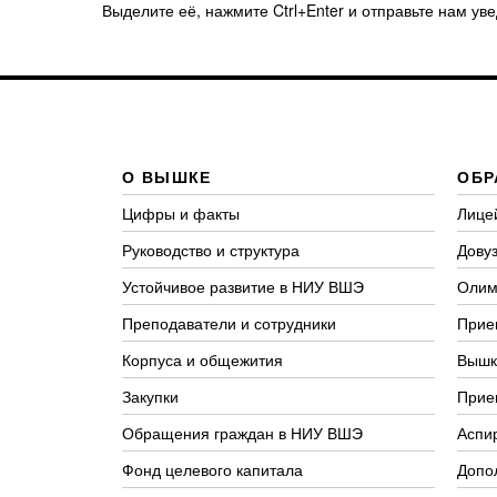
Выделите её, нажмите Ctrl+Enter и отправьте нам ув
О ВЫШКЕ
ОБР
Цифры и факты
Лице
Руководство и структура
Довуз
Устойчивое развитие в НИУ ВШЭ
Олим
Преподаватели и сотрудники
Прие
Корпуса и общежития
Вышк
Закупки
Прие
Обращения граждан в НИУ ВШЭ
Аспи
Фонд целевого капитала
Допо