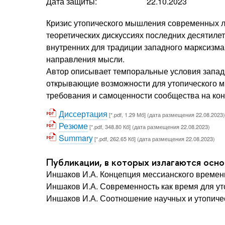
Дата защиты:
22.10.2023
Кризис утопического мышления современных л
теоретических дискуссиях последних десятилет
внутренних для традиции западного марксизма
направления мысли.
Автор описывает темпоральные условия запад
открывающие возможности для утопического м
требования и самоценности сообщества на конт
Диссертация
[*.pdf, 1.29 Мб] (дата размещения 22.08.2023)
Резюме
[*.pdf, 348.80 Кб] (дата размещения 22.08.2023)
Summary
[*.pdf, 262.65 Кб] (дата размещения 22.08.2023)
Публикации, в которых излагаются осн
Иншаков И.А. Концепция мессианского времен
Иншаков И.А. Современность как время для ут
Иншаков И.А. Соотношение научных и утопичес