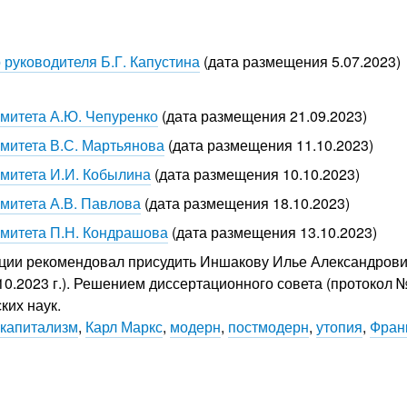
 руководителя Б.Г. Капустина
(дата размещения 5.07.2023)
митета А.Ю. Чепуренко
(дата размещения 21.09.2023)
митета В.С. Мартьянова
(дата размещения 11.10.2023)
митета И.И. Кобылина
(дата размещения 10.10.2023)
митета А.В. Павлова
(дата размещения 18.10.2023)
омитета П.Н. Кондрашова
(дата размещения 13.10.2023)
ации рекомендовал присудить Иншакову Илье Александрович
10.2023 г.). Решением диссертационного совета (протокол №
ких наук.
капитализм
,
Карл Маркс
,
модерн
,
постмодерн
,
утопия
,
Фран