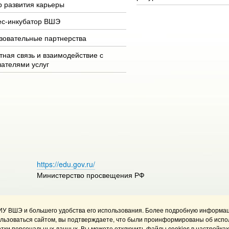
р развития карьеры
ес-инкубатор ВШЭ
зовательные партнерства
тная связь и взаимодействие с
чателями услуг
https://edu.gov.ru/
Министерство просвещения РФ
ИУ ВШЭ и большего удобства его использования. Более подробную информац
 использования материалов
Политика конфиденциальности
ользоваться сайтом, вы подтверждаете, что были проинформированы об испо
в НИУ ВШЭ
Карта сайта
тки персональных данных. Вы можете отключить файлы cookies в настройках