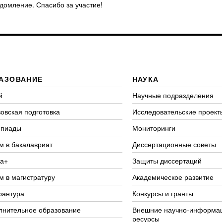
едомление. Спасибо за участие!
АЗОВАНИЕ
НАУКА
й
Научные подразделения
овская подготовка
Исследовательские проект
пиады
Мониторинги
м в бакалавриат
Диссертационные советы
а+
Защиты диссертаций
м в магистратуру
Академическое развитие
рантура
Конкурсы и гранты
лнительное образование
Внешние научно-информа
ресурсы