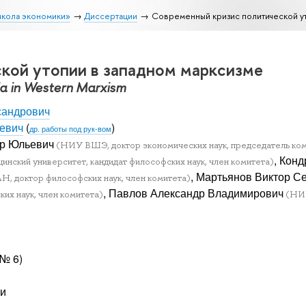
школа экономики»
Диссертации
Современный кризис политической ут
кой утопии в западном марксизме
pia in Western Marxism
сандрович
ьевич
(
)
др. работы под рук-вом
др Юльевич
(НИУ ВШЭ, доктор экономических наук, председатель ко
, Кон
инский университет, кандидат философских наук, член комитета)
, Мартьянов Виктор С
Н, доктор философских наук, член комитета)
, Павлов Александр Владимирович
ких наук, член комитета)
(НИУ
 № 6)
ии