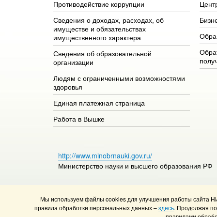
Противодействие коррупции
Цент
Сведения о доходах, расходах, об
Бизн
имуществе и обязательствах
Обра
имущественного характера
Обра
Сведения об образовательной
полу
организации
Людям с ограниченными возможностями
здоровья
Единая платежная страница
Работа в Вышке
http://www.minobrnauki.gov.ru/
Министерство науки и высшего образования РФ
Мы используем файлы cookies для улучшения работы сайта Н
© НИУ ВШЭ 1993–2026
Адреса и контакты
Условия
правила обработки персональных данных –
здесь
. Продолжая п
Правила применения рекомендательных технологий 
правилами обрабо