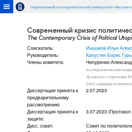
Национальный исследовательский университет «Высшая 
Современный кризис политичес
The Contemporary Crisis of Political Uto
Соискатель:
Иншаков Илья Алек
Руководитель:
Капустин Борис Гур
Члены комитета:
Чепуренко Алексан
исследовательский медиц
Уральского отделения РА
РАН, кандидат политичес
Диссертация принята к
2.07.2023
предварительному
рассмотрению:
Диссертация принята к
3.07.2023 (Протокол
защите:
Дисс. совет:
Совет по политолог