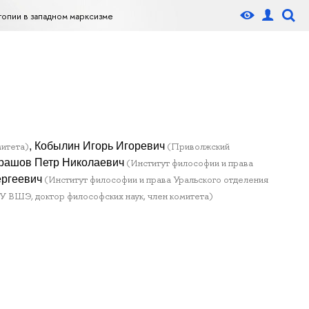
опии в западном марксизме
, Кобылин Игорь Игоревич
митета)
(Приволжский
драшов Петр Николаевич
(Институт философии и права
ергеевич
(Институт философии и права Уральского отделения
 ВШЭ, доктор философских наук, член комитета)