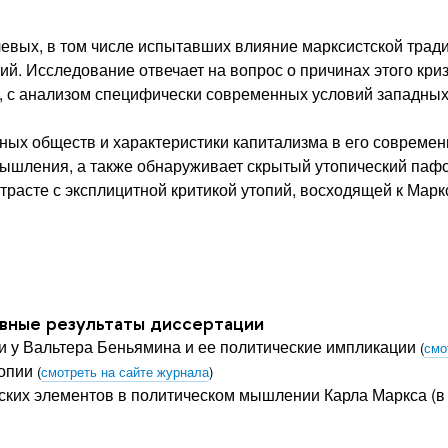
евых, в том числе испытавших влияние марксистской трад
ий. Исследование отвечает на вопрос о причинах этого кри
, с анализом специфически современных условий западных 
ных обществ и характеристики капитализма в его совреме
ышления, а также обнаруживает скрытый утопический пафо
расте с эксплицитной критикой утопий, восходящей к Марк
овные результаты диссертации
и у Вальтера Беньямина и ее политические импликации
(
смо
опии
(
смотреть на сайте журнала
)
ких элементов в политическом мышлении Карла Маркса (в 