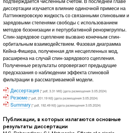
подтверждается численным счетом. В последней главе
диссертации изучается влияние одиночной примеси на
Латтинжеровскую жидкость со связанными спиновыми и
зарядовыми степенями свободы с использованием
методов бозонизации и пертурбативной ренормгруппы.
Спин-зарядовое сцепление вызвано конечным спин-
орбитальным взаимодействием. Фазовая диаграмма
Кейна-Фишера, полученная для несцепленных мод,
расширена на случай спин-зарядового сцепления.
Полученные результаты опровергают предыдущие
предсказания о наблюдении эффекта спиновой
фильтрации в рассматриваемой модели.
Диссертация
[*.pdf, 3.31 Мб] (дата размещения 3.05.2024)
Резюме
[*.pdf, 201.19 Кб] (дата размещения 3.05.2024)
Summary
[*.pdf, 192.49 Кб] (дата размещения 3.05.2024)
Публикации, в которых излагаются основные
результаты диссертации