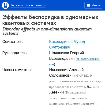
Высшая школа экономики
Меню
Эффекты беспорядка в одномерных
квантовых системах
Disorder effects in one-dimensional quantum
systems
Соискатель:
Баховадинов Мурод
Султонович
Руководитель:
Шляпников Георгий
Всеволодович
(
др. работы под рук-
)
вом
Члены комитета:
Иоселевич Алексей
Соломонович
(НИУ ВШЭ,
доктор физико-математических наук,
, Балаш
председатель комитета)
Хетенйи
(Будапештский
университет технологии и
,
экономики, PhD, член комитета)