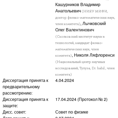
Кашурников Владимир
Анатольевич
(НИЯУ МИФИ,
доктор физико-математических наук,
, Лычковский
член комитета)
Олег Валентинович
(Сколковский институт науки и
технологий, кандидат физико-
математических наук, член
, Николя Ляфлоренси
комитета)
(Национальный центр научных
исследований, Тулуза, Dr. habil., член
комитета)
Диссертация принята к
4.04.2024
предварительному
рассмотрению:
Диссертация принята к
17.04.2024 (Протокол № 2)
защите:
Дисс. совет:
Совет по физике