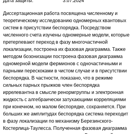
Дата защиты:
3.07.2024
Диссертационная работа посвящена численному и
теоретическому исследованию одномерных квантовых
систем в присутствии беспорядка. Посредством
численного счета изучены одномерные модели, которые
претерпевают переход в фазу многочастичной
локализации, построена их фазовая диаграмма. Также
методом бозонизации построена фазовая диаграмма
одномерной модели фермионов с одночастичными и
парными перескоками в чистом случае и в присутствии
беспорядка. В частности, показано, что в режиме
сильных парных прыжков член беспорядка
иррелевантна в смысле ренормгруппы и электронная
жидкость с алгебраически затухающими корреляциями
при конечном, но малом беспорядке, сохраняется. При
больших же амплитудах беспорядка система переходит
в фазу локализации по механизму Березинского-
Костерлица-Таулесса. Полученная фазовая диаграмма