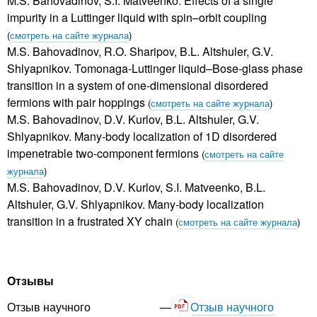
M.S. Bahovadinov, S.I. Matveenko. Effects of a single
impurity in a Luttinger liquid with spin–orbit coupling
(
смотреть на сайте журнала
)
M.S. Bahovadinov, R.O. Sharipov, B.L. Altshuler, G.V.
Shlyapnikov. Tomonaga-Luttinger liquid–Bose-glass phase
transition in a system of one-dimensional disordered
fermions with pair hoppings
(
смотреть на сайте журнала
)
M.S. Bahovadinov, D.V. Kurlov, B.L. Altshuler, G.V.
Shlyapnikov. Many-body localization of 1D disordered
impenetrable two-component fermions
(
смотреть на сайте
журнала
)
M.S. Bahovadinov, D.V. Kurlov, S.I. Matveenko, B.L.
Altshuler, G.V. Shlyapnikov. Many-body localization
transition in a frustrated XY chain
(
смотреть на сайте журнала
)
Отзывы
Отзыв научного
Отзыв научного