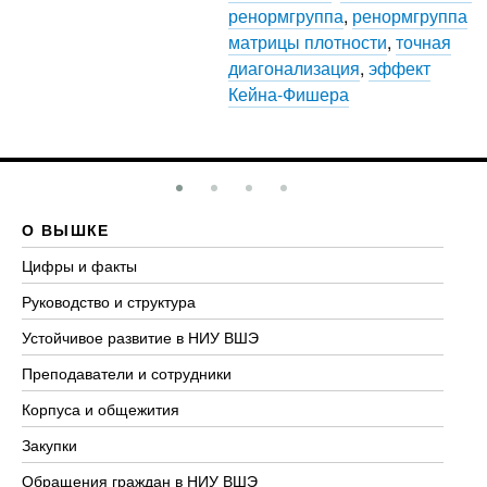
ренормгруппа
,
ренормгруппа
матрицы плотности
,
точная
диагонализация
,
эффект
Кейна-Фишера
О ВЫШКЕ
О
Цифры и факты
Ли
Руководство и структура
До
Устойчивое развитие в НИУ ВШЭ
Ол
Преподаватели и сотрудники
Пр
Корпуса и общежития
Вы
Закупки
Пр
Обращения граждан в НИУ ВШЭ
Ас