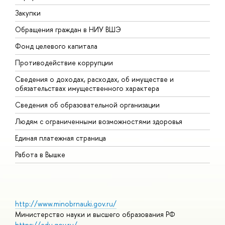
Закупки
П
Обращения граждан в НИУ ВШЭ
А
Фонд целевого капитала
Д
Противодействие коррупции
Ц
Сведения о доходах, расходах, об имуществе и
Б
обязательствах имущественного характера
О
Сведения об образовательной организации
О
Людям с ограниченными возможностями здоровья
Единая платежная страница
Работа в Вышке
http://www.minobrnauki.gov.ru/
Министерство науки и высшего образования РФ
https://edu.gov.ru/