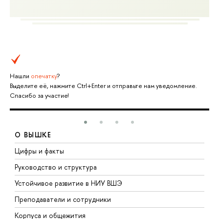
Нашли
опечатку
?
Выделите её, нажмите Ctrl+Enter и отправьте нам уведомление.
Спасибо за участие!
О ВЫШКЕ
Цифры и факты
Л
Руководство и структура
Д
Устойчивое развитие в НИУ ВШЭ
О
Преподаватели и сотрудники
П
Корпуса и общежития
В