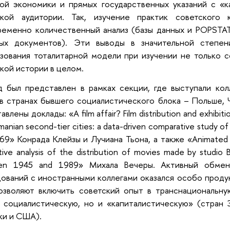
вой экономики и прямых государственных указаний с «
ской аудитории. Так, изучение практик советского 
еменно количественный анализ (базы данных и POPSTAT
ных документов). Эти выводы в значительной степен
зования тоталитарной модели при изучении не только с
кой истории в целом.
 был представлен в рамках секции, где выступали кол
в странах бывшего социалистического блока – Польше, 
влены доклады: «A film affair? Film distribution and exhibiti
anian second-tier cities: a data-driven comparative study of
69» Конрада Клейзы и Лучиана Тьона, а также «Animated f
ive analysis of the distribution of movies made by studio Br
en 1945 and 1989» Михала Вечеры. Активный обмен
ований с иностранными коллегами оказался особо проду
озволяют включить советский опыт в транснациональну
 социалистическую, но и «капиталистическую» (стран 
ки и США).