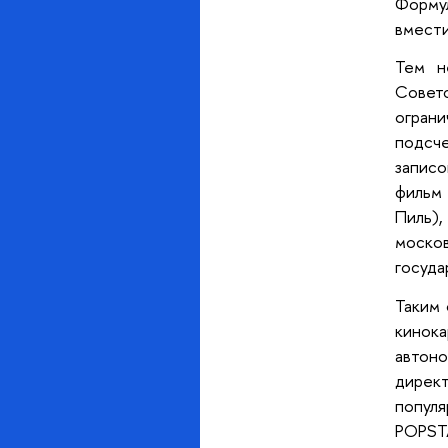
Форму
вмести
Тем н
Совет
ограни
подсче
записо
фильм 
Пиль)
моско
госуда
Таким 
кинока
автон
дирек
популя
POPST