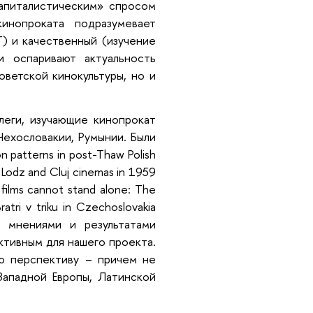
капиталистическим» спросом
кинопроката подразумевает
) и качественный (изучение
и оспаривают актуальность
оветской кинокультуры, но и
леги, изучающие кинопрокат
Чехословакии, Румынии. Были
on patterns in post-Thaw Polish
 Lodz and Cluj cinemas in 1959
ilms cannot stand alone: The
atri v triku in Czechoslovakia
 мнениями и результатами
ктивным для нашего проекта.
ю перспективу – причем не
Западной Европы, Латинской