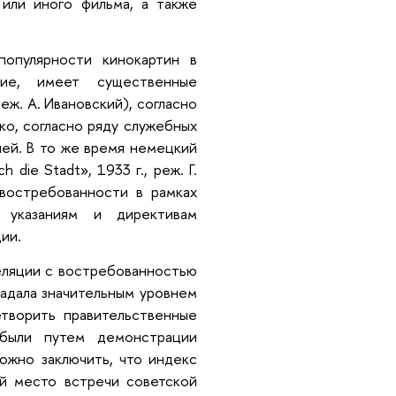
или иного фильма, а также
опулярности кинокартин в
ние, имеет существенные
реж. А. Ивановский), согласно
о, согласно ряду служебных
лей. В то же время немецкий
 die Stadt», 1933 г., реж. Г.
востребованности в рамках
 указаниям и директивам
ии.
еляции с востребованностью
ладала значительным уровнем
етворить правительственные
ибыли путем демонстрации
ожно заключить, что индекс
й место встречи советской