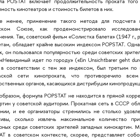
ла POSTAT включает продолжительность проката того 
мость кинотеатров и стоимость билетов в них.
е менее, применение такого метода для подсчета п
ском Союзе, как продемонстрировало исследова
чения. Так, советский фильм «Солистка балета» (1947 г., 
там, обладает крайне высоким индексом POPSTAT. Однак
к, он пользовался популярностью среди советских зрите
«Невидимый идет по городу» («Ein Unsichtbarer geht durch
, в соответствии с тем же индексом, был третьим по 
вской сети кинопроката, что противоречило всем
рственных органов, касающихся дистрибуции кинопродукц
образом, формула POPSTAT не находится в прямой корр
ртин у советской аудитории. Прокатная сеть в СССР об
омии, и ее организаторы стремились не столько удовл
тивы, сколько извлечь максимальное количество пр
рных среди советских зрителей западных кинокартин. М
AT в советском контексте, скорее, представляет собо