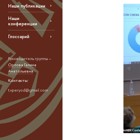
Наши публикации
Наши
конференции
Глоссарий
Руководитель группы –
Орлова Галина
Анатольевна
Контакты:
t.vperyod@gmail.com