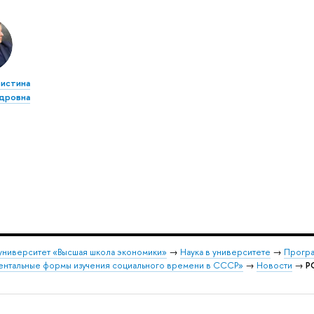
ристина
дровна
университет «Высшая школа экономики»
→
Наука в университете
→
Програ
нтальные формы изучения социального времени в СССР»
→
Новости
→
P