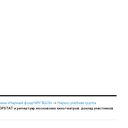
мма «Научный фонд НИУ ВШЭ»
→
Научно-учебная группа
OPSTAT и репертуар московских кинотеатров: доклад участников