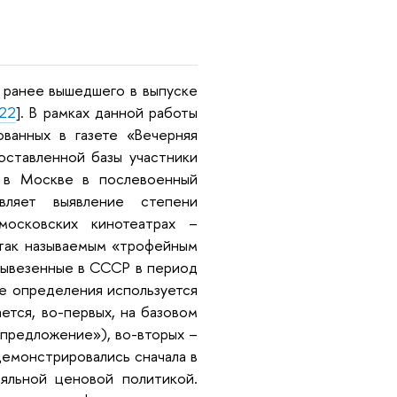
, ранее вышедшего в выпуске
022
]. В рамках данной работы
ванных в газете «Вечерняя
ставленной базы участники
а в Москве в послевоенный
вляет выявление степени
московских кинотеатрах –
 так называемым «трофейным
 вывезенные в СССР в период
ее определения используется
тся, во-первых, на базовом
предложение»), во-вторых –
демонстрировались сначала в
яльной ценовой политикой.