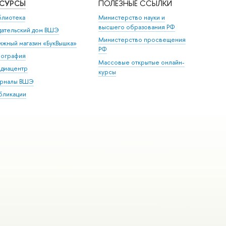
ЕСУРСЫ
ПОЛЕЗНЫЕ ССЫЛКИ
блиотека
Министерство науки и
высшего образования РФ
дательский дом ВШЭ
Министерство просвещения
ижный магазин «БукВышка»
РФ
пография
Массовые открытые онлайн-
диацентр
курсы
рналы ВШЭ
бликации