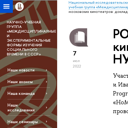
Национальный исследовательски
учебная группа «Междисциплина
московских кинотеатров: доклад
НАУЧНО-УЧЕБНАЯ
ГРУППА
PO
«МЕЖДИСЦИПЛИНАРНЫЕ
И
ЭКСПЕРИМЕНТАЛЬНЫЕ
ки
ФОРМЫ ИЗУЧЕНИЯ
СОЦИАЛЬНОГО
7
НУ
ВРЕМЕНИ В СССР»
июл
2022
Наши новости
Учас
Наши анонсы
и Ив
Prog
Наша команда
«HoME
Наши
исследования
пров
Наши семинары