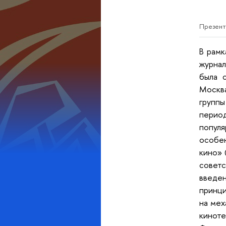
Презент
В рамк
журнал
была 
Москв
групп
перио
попул
особе
кино» 
советс
введен
принци
на мех
кинот