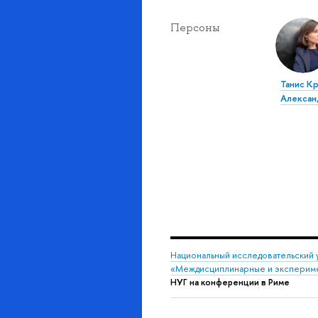
Персоны
Танис К
Алексан
Национальный исследовательский 
«Междисциплинарные и экспериме
НУГ на конференции в Риме