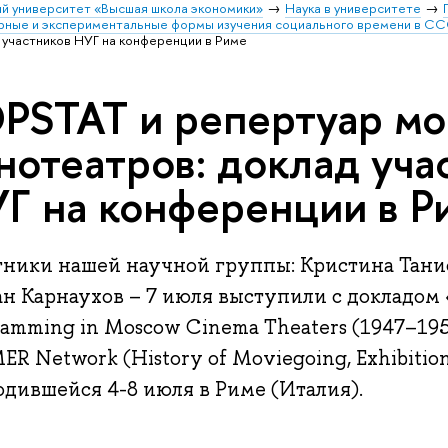
й университет «Высшая школа экономики»
Наука в университете
рные и экспериментальные формы изучения социального времени в С
 участников НУГ на конференции в Риме
PSTAT и репертуар мо
нотеатров: доклад уча
Г на конференции в Р
тники нашей научной группы: Кристина Танис
ан Карнаухов – 7 июля выступили с докладом 
ramming in Moscow Cinema Theaters (1947–19
R Network (History of Moviegoing, Exhibition
одившейся 4-8 июля в Риме (Италия).