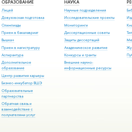
ОБРАЗОВАНИЕ
НАУКА
Р
Лицей
Научные подразделения
Би
Довузовская подготовка
Исследовательские проекты
Из
Олимпиады
Мониторинги
Кн
Прием в бакалавриат
Диссертационные советы
Ти
Вышка+
Защиты диссертаций
Ме
Прием в магистратуру
Академическое развитие
Жу
Аспирантура
Конкурсы и гранты
Пу
Дополнительное
Внешние научно-
образование
информационные ресурсы
Центр развития карьеры
Бизнес-инкубатор ВШЭ
Образовательные
партнерства
Обратная связь и
взаимодействие с
получателями услуг