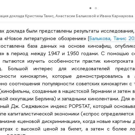
ация доклада Кристины Танис, Анастасии Балыковой и Ивана Карнаухова
ах доклада были представлены результаты исследования
а «Новое литературное обозрение» [
Балыкова, Танис 2
составлена база данных на основе киноафиш, опублико
а» в период между 1947 и 1950 годами. С помощью со
ы пытаются изучить особенности практик кинопрокат
д. Большой интерес для исследователей предста
ярности кинокартин, которые демонстрировались в 
нно соотношения популярности советских кинокартин с
(кинофильмы, созданные в нацистской Германии и затем
кой оккупации Берлина) и западными кинолентами. Для 
ный Дж. Седжвиком индекс POPSTAT, который основывае
пе капиталистической экономики («спрос определяется 
анизме «ценовой дискриминации», когда новые картины 
еатрах с высокой ценой за билет, а затем с более ло