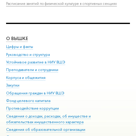
Расписание занятий по физической культуре в спортивных секциях
О ВЫШКЕ
ОБ
Цифры и факты
Ли
Руководство и структура
Дов
Устойчивое развитие в НИУ ВШЭ
Ол
Преподаватели и сотрудники
При
Корпуса и общежития
Вы
Закупки
При
Обращения граждан в НИУ ВШЭ
Ас
Фонд целевого капитала
До
Противодействие коррупции
Цен
Сведения о доходах, расходах, об имуществе и
Би
обязательствах имущественного характера
Об
Сведения об образовательной организации
Обр