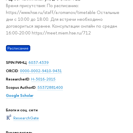
Время присутствия: По расписанию:
https://www.hse.ru/staff/a.romanov/timetable Остальные
дни с 10:00 до 18:00. Для встречи необходимо
договориться заранее. Консультации онлайн по средам
16:00-20:00 https://meet.miem.hse.ru/712
Расписание
SPIN РИНЦ
:
6037-4339
ORCID
:
0000-0002-9410-9431
ResearcherID
:
H-3016-2015
Scopus AuthorID
:
55372881400
Google Scholar
Блоги и соц. сети
ResearchGate
Руководитель