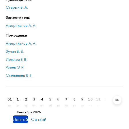
Старых В. А.
Заместитель
Американов А. А.
Помощники
Американов А. А.
Зунин В. В.
Лежнев Е. В.
Рзаев Э. Р.
Степанянц В. Г.
31
1
2
3
4
5
6
7
8
9
10
11
12
13
14
пн
вт
ср
чт
пт
сб
вс
пн
вт
ср
чт
пт
сб
вс
пн
сентябрь 2026
Лентой
Сеткой