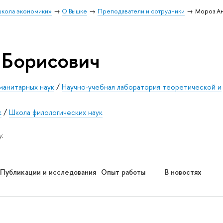
школа экономики»
О Вышке
Преподаватели и сотрудники
Мороз Ан
 Борисович
манитарных наук
/
Научно-учебная лаборатория теоретической и
к
/
Школа филологических наук
.
Публикации и исследования
Опыт работы
В новостях