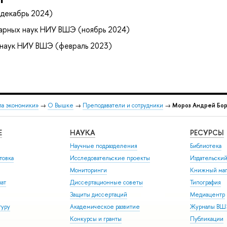
декабрь 2024)
арных наук НИУ ВШЭ (ноябрь 2024)
 наук НИУ ВШЭ (февраль 2023)
ла экономики»
→
О Вышке
→
Преподаватели и сотрудники
→
Мороз Андрей Бор
Е
НАУКА
РЕСУРСЫ
Научные подразделения
Библиотека
товка
Исследовательские проекты
Издательски
Мониторинги
Книжный маг
иат
Диссертационные советы
Типография
Защиты диссертаций
Медиацентр
туру
Академическое развитие
Журналы В
Конкурсы и гранты
Публикации