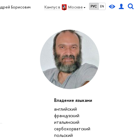
РУС
EN
дрей Борисович
Кампус в
Москве
Владение языками
английский
французский
итальянский
сербохорватский
польский