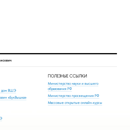
исович
ПОЛЕЗНЫЕ ССЫЛКИ
Министерство науки и высшего
образования РФ
й дом ВШЭ
Министерство просвещения РФ
азин «БукВышка»
Массовые открытые онлайн-курсы
ШЭ