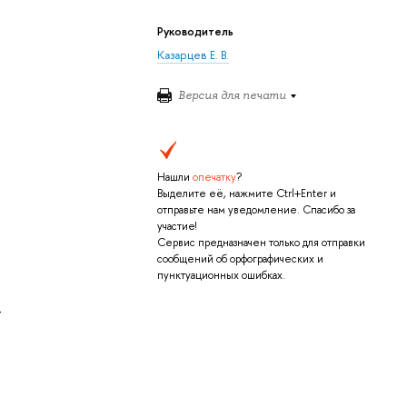
Руководитель
Казарцев Е. В.
Версия для печати
Нашли
опечатку
?
Выделите её, нажмите Ctrl+Enter и
отправьте нам уведомление. Спасибо за
участие!
Сервис предназначен только для отправки
сообщений об орфографических и
пунктуационных ошибках.
-