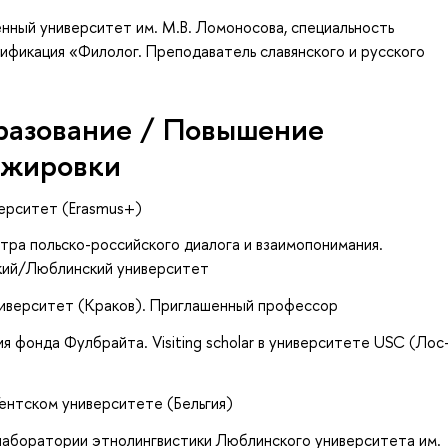
нный университет им. М.В. Ломоносова, специальность
лификация «Филолог. Преподаватель славянского и русского
разование / Повышение
ажировки
верситет (Erasmus+)
тра польско-российского диалога и взаимопонимания.
кий/Люблинский университет
ниверситет (Краков). Приглашенный профессор
я фонда Фулбрайта. Visiting scholar в университете USC (Лос
Гентском университете (Бельгия)
лаборатории этнолингвистики Люблинского университета им.