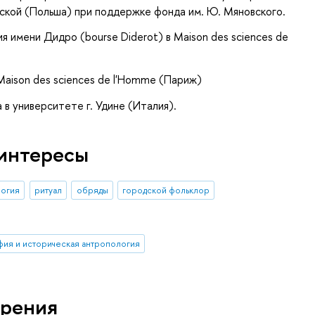
кой (Польша) при поддержке фонда им. Ю. Мяновского.
я имени Дидро (bourse Diderot) в Maison des sciences de
Maison des sciences de l'Homme (Париж)
 в университете г. Удине (Италия).
интересы
логия
ритуал
обряды
городской фольклор
фия и историческая антропология
рения