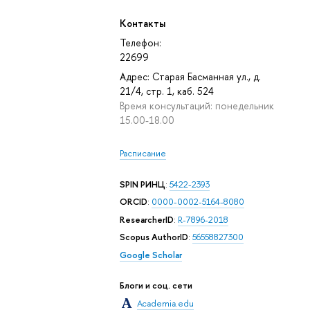
Контакты
Телефон:
22699
Адрес: Старая Басманная ул., д.
21/4, стр. 1, каб. 524
Время консультаций: понедельник
15.00-18.00
Расписание
SPIN РИНЦ
:
5422-2393
ORCID
:
0000-0002-5164-8080
ResearcherID
:
R-7896-2018
Scopus AuthorID
:
56558827300
Google Scholar
Блоги и соц. сети
Academia.edu