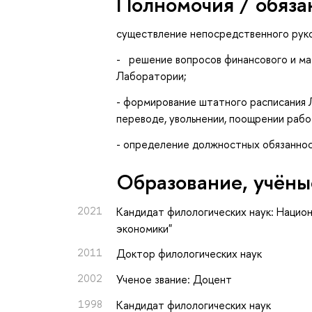
Полномочия / обяза
существление непосредственного рук
- решение вопросов финансового и ма
Лаборатории;
- формирование штатного расписания 
переводе, увольнении, поощрении рабо
- определение должностных обязанно
Oбразование, учёны
2021
Кандидат филологических наук: Нацио
экономики"
2011
Доктор филологических наук
2002
Ученое звание: Доцент
1998
Кандидат филологических наук