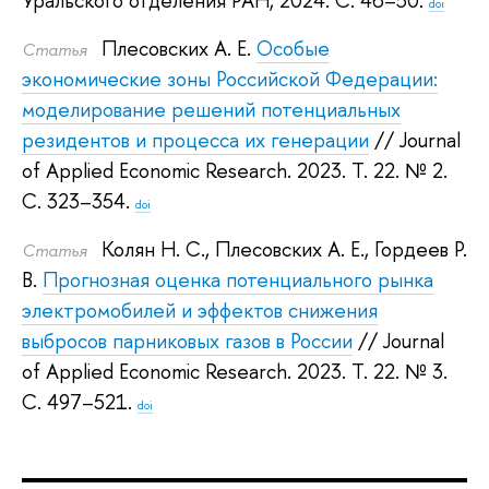
Уральского отделения РАН, 2024.
С. 46–50.
doi
Плесовских А. Е.
Особые
Статья
экономические зоны Российской Федерации:
моделирование решений потенциальных
резидентов и процесса их генерации
// Journal
of Applied Economic Research. 2023.
Т. 22. № 2.
С. 323–354.
doi
Колян Н. С.
,
Плесовских А. Е.
,
Гордеев Р.
Статья
В.
Прогнозная оценка потенциального рынка
электромобилей и эффектов снижения
выбросов парниковых газов в России
// Journal
of Applied Economic Research. 2023.
Т. 22. № 3.
С. 497–521.
doi