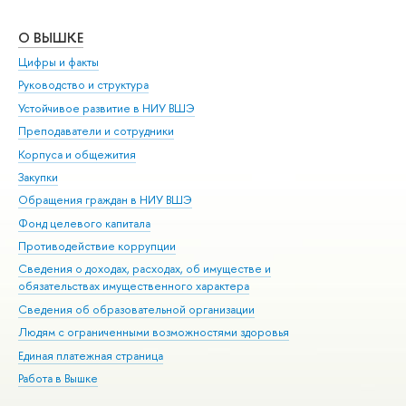
О ВЫШКЕ
ОБ
Цифры и факты
Ли
Руководство и структура
Дов
Устойчивое развитие в НИУ ВШЭ
Ол
Преподаватели и сотрудники
При
Корпуса и общежития
Вы
Закупки
При
Обращения граждан в НИУ ВШЭ
Ас
Фонд целевого капитала
До
Противодействие коррупции
Цен
Сведения о доходах, расходах, об имуществе и
Би
обязательствах имущественного характера
Об
Сведения об образовательной организации
Обр
Людям с ограниченными возможностями здоровья
Единая платежная страница
Работа в Вышке