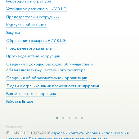
Руководство и структура
Дов
Устойчивое развитие в НИУ ВШЭ
Ол
Преподаватели и сотрудники
При
Корпуса и общежития
Вы
Закупки
При
Обращения граждан в НИУ ВШЭ
Ас
Фонд целевого капитала
До
Противодействие коррупции
Цен
Сведения о доходах, расходах, об имуществе и
Би
обязательствах имущественного характера
Об
Сведения об образовательной организации
Обр
Людям с ограниченными возможностями здоровья
Единая платежная страница
Работа в Вышке
Редактору
© НИУ ВШЭ 1993–2026
Адреса и контакты
Условия использования
материалов
Политика конфиденциальности
Карта сайта