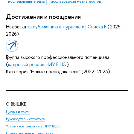
исследования медиа
исследования медиатекстов
Достижения и поощрения
Надбавка
за публикацию в журнале из Списка B
(2025–
2026)
Группа высокого профессионального потенциала
(
кадровый резерв НИУ ВШЭ
)
Категория "Новые преподаватели" (2022–2023)
О ВЫШКЕ
ОБ
Цифры и факты
Ли
Руководство и структура
Дов
Устойчивое развитие в НИУ ВШЭ
Ол
Преподаватели и сотрудники
При