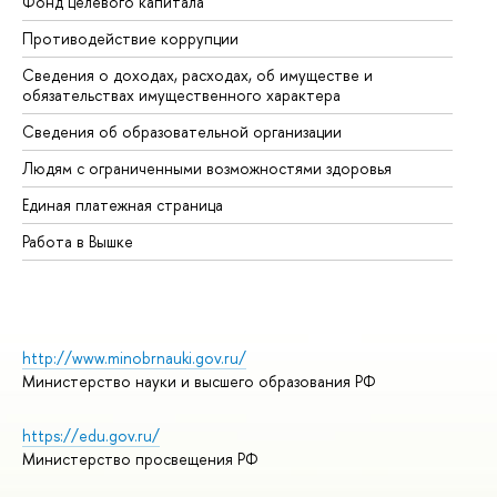
Фонд целевого капитала
До
Противодействие коррупции
Це
Сведения о доходах, расходах, об имуществе и
Би
обязательствах имущественного характера
Об
Сведения об образовательной организации
Об
Людям с ограниченными возможностями здоровья
Единая платежная страница
Работа в Вышке
http://www.minobrnauki.gov.ru/
Министерство науки и высшего образования РФ
https://edu.gov.ru/
Министерство просвещения РФ