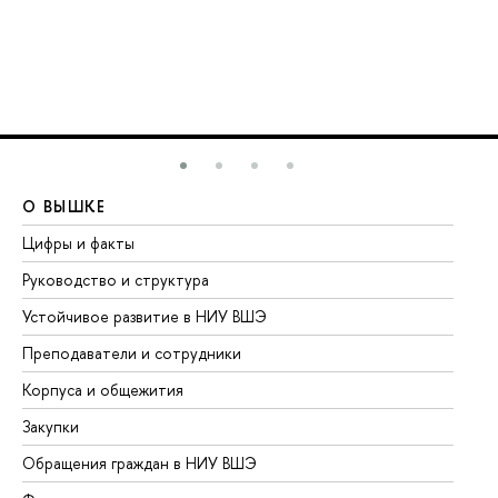
О ВЫШКЕ
О
Цифры и факты
Ли
Руководство и структура
До
Устойчивое развитие в НИУ ВШЭ
Ол
Преподаватели и сотрудники
Пр
Корпуса и общежития
Вы
Закупки
Пр
Обращения граждан в НИУ ВШЭ
Ас