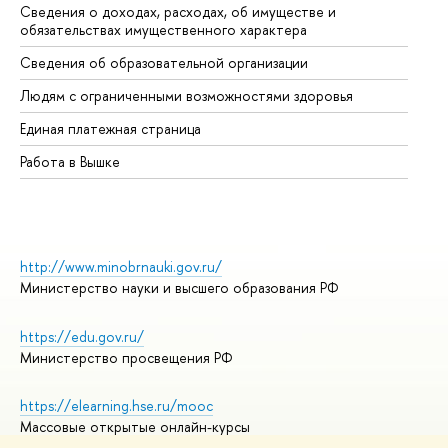
Сведения о доходах, расходах, об имуществе и
Би
обязательствах имущественного характера
Об
Сведения об образовательной организации
Об
Людям с ограниченными возможностями здоровья
Единая платежная страница
Работа в Вышке
http://www.minobrnauki.gov.ru/
Министерство науки и высшего образования РФ
https://edu.gov.ru/
Министерство просвещения РФ
https://elearning.hse.ru/mooc
Массовые открытые онлайн-курсы