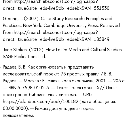
from http://search.ebscohost.com/login.aspx?
direct=true&site=eds-live&db=edsebk&AN=531530
Gerring, J. (2007). Case Study Research : Principles and
Practices. New York: Cambridge University Press. Retrieved
from http://search.ebscohost.com/login.aspx?
direct=true&site=eds-live&db=edsebk&AN=185849
Jane Stokes. (2012). How to Do Media and Cultural Studies.
SAGE Publications Ltd.
Радаев, В. В. Как организовать и представить
исследовательский проект: 75 простых правил / В. В.
Радаев. — Москва : Высшая школа экономики, 2001. — 203 с.
— ISBN 5-7598-0102-3. — Текст : электронный // Лань :
электронно-библиотечная система. — URL:
https://e.lanbook.com/book/100182 (дата обращения:
00.00.0000). — Режим доступа: для авториз.
пользователей.