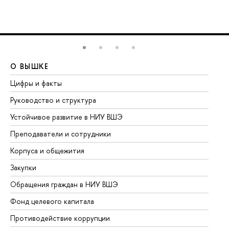
О ВЫШКЕ
О
Цифры и факты
Ли
Руководство и структура
До
Устойчивое развитие в НИУ ВШЭ
Ол
Преподаватели и сотрудники
Пр
Корпуса и общежития
Вы
Закупки
Пр
Обращения граждан в НИУ ВШЭ
Ас
Фонд целевого капитала
До
Противодействие коррупции
Це