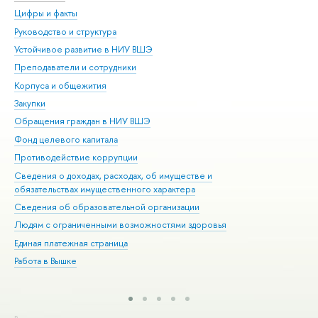
Цифры и факты
Ли
Руководство и структура
Дов
Устойчивое развитие в НИУ ВШЭ
Ол
Преподаватели и сотрудники
При
Корпуса и общежития
Вы
Закупки
При
Обращения граждан в НИУ ВШЭ
Ас
Фонд целевого капитала
До
Противодействие коррупции
Цен
Сведения о доходах, расходах, об имуществе и
Би
обязательствах имущественного характера
Об
Сведения об образовательной организации
Обр
Людям с ограниченными возможностями здоровья
Единая платежная страница
Работа в Вышке