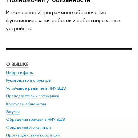
Инженерное и программное обеспечение
функционирования роботов и роботизированных
устройств.
О ВЫШКЕ
ОБ
Цифры и факты
Ли
Руководство и структура
Дов
Устойчивое развитие в НИУ ВШЭ
Ол
Преподаватели и сотрудники
При
Корпуса и общежития
Вы
Закупки
При
Обращения граждан в НИУ ВШЭ
Ас
Фонд целевого капитала
До
Противодействие коррупции
Цен