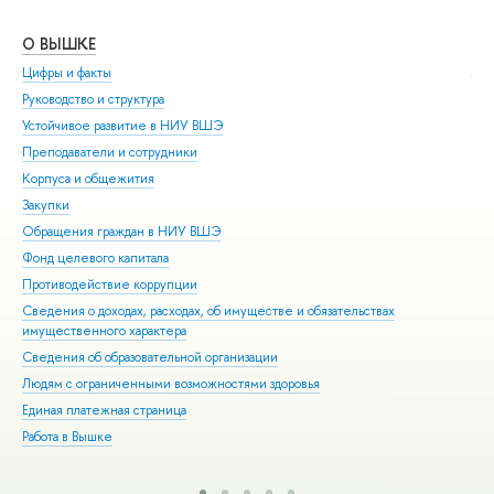
О ВЫШКЕ
ОБ
Цифры и факты
Ли
Руководство и структура
Дов
Устойчивое развитие в НИУ ВШЭ
Ол
Преподаватели и сотрудники
При
Корпуса и общежития
Вы
Закупки
При
Обращения граждан в НИУ ВШЭ
Асп
Фонд целевого капитала
Доп
Противодействие коррупции
Цен
Сведения о доходах, расходах, об имуществе и обязательствах
Биз
имущественного характера
Обр
Сведения об образовательной организации
Обр
Людям с ограниченными возможностями здоровья
Единая платежная страница
Работа в Вышке