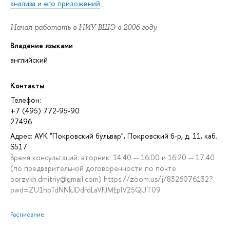
анализа и его приложений
Начал работать в НИУ ВШЭ в 2006 году.
Владение языками
английский
Контакты
Телефон:
+7 (495) 772-95-90
27496
Адрес: АУК "Покровский бульвар", Покровский б-р, д. 11, каб.
S517
Время консультаций: вторник: 14:40 -- 16:00 и 16:20 -- 17:40
(по предварительной договоренности по почте
borzykh.dmitriy@gmail.com) https://zoom.us/j/8326076132?
pwd=ZU1hbTdNNkJDdFdLaVFJMEpIV25QUT09
Расписание