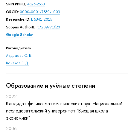
SPIN РИНЦ
:
4523-2350
ORCID
:
0000-0001-7389-1009
ResearcherID
:
L-5841-2015
Scopus AuthorID
:
57209771628
Google Scholar
Руководители
Авдашева С. Б.
Конаков В. Д.
Oбразование и учёные степени
2022
Кандидат физико-математических наук: Национальный
исследовательский университет "Высшая школа
экономики"
2006